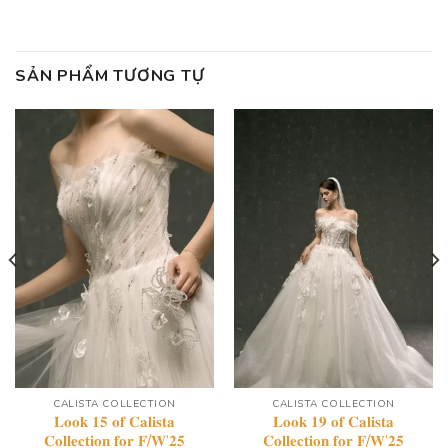
SẢN PHẨM TƯƠNG TỰ
CALISTA COLLECTION
CALISTA COLLECTION
𝐋𝐨𝐨𝐤 𝟏𝟓 𝐨𝐟 𝐂𝐚𝐥𝐢𝐬𝐭𝐚
𝐋𝐨𝐨𝐤 𝟏𝟗 𝐨𝐟 𝐂𝐚𝐥𝐢𝐬𝐭𝐚
𝐂𝐨𝐥𝐥𝐞𝐜𝐭𝐢𝐨𝐧 𝐟𝐨𝐫 𝐅/𝐖’𝟐𝟓
𝐂𝐨𝐥𝐥𝐞𝐜𝐭𝐢𝐨𝐧 𝐟𝐨𝐫 𝐅/𝐖’𝟐𝟓