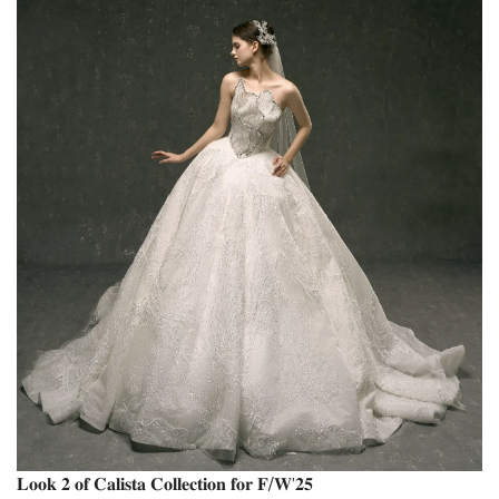
𝐋𝐨𝐨𝐤 𝟐 𝐨𝐟 𝐂𝐚𝐥𝐢𝐬𝐭𝐚 𝐂𝐨𝐥𝐥𝐞𝐜𝐭𝐢𝐨𝐧 𝐟𝐨𝐫 𝐅/𝐖’𝟐𝟓