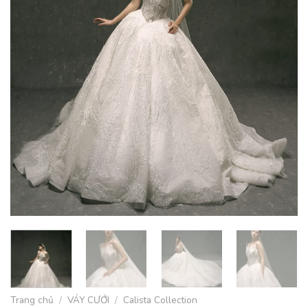
Trang chủ
/
VÁY CƯỚI
/
Calista Collection