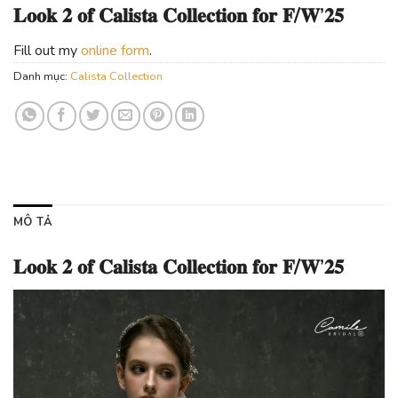
𝐋𝐨𝐨𝐤 𝟐 𝐨𝐟 𝐂𝐚𝐥𝐢𝐬𝐭𝐚 𝐂𝐨𝐥𝐥𝐞𝐜𝐭𝐢𝐨𝐧 𝐟𝐨𝐫 𝐅/𝐖’𝟐𝟓
Fill out my
online form
.
Danh mục:
Calista Collection
MÔ TẢ
𝐋𝐨𝐨𝐤 𝟐 𝐨𝐟 𝐂𝐚𝐥𝐢𝐬𝐭𝐚 𝐂𝐨𝐥𝐥𝐞𝐜𝐭𝐢𝐨𝐧 𝐟𝐨𝐫 𝐅/𝐖’𝟐𝟓