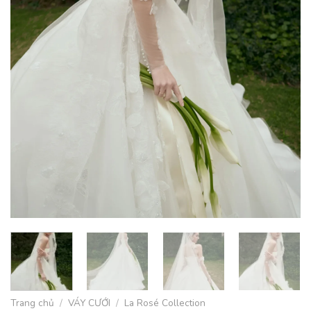
Trang chủ
/
VÁY CƯỚI
/
La Rosé Collection