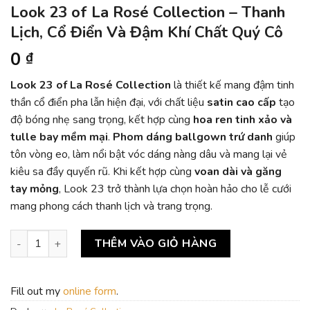
Look 23 of La Rosé Collection – Thanh
Lịch, Cổ Điển Và Đậm Khí Chất Quý Cô
0
₫
Look 23 of La Rosé Collection
là thiết kế mang đậm tinh
thần cổ điển pha lẫn hiện đại, với chất liệu
satin cao cấp
tạo
độ bóng nhẹ sang trọng, kết hợp cùng
hoa ren tinh xảo và
tulle bay mềm mại
.
Phom dáng ballgown trứ danh
giúp
tôn vòng eo, làm nổi bật vóc dáng nàng dâu và mang lại vẻ
kiêu sa đầy quyến rũ. Khi kết hợp cùng
voan dài và găng
tay mỏng
, Look 23 trở thành lựa chọn hoàn hảo cho lễ cưới
mang phong cách thanh lịch và trang trọng.
Look 23 of La Rosé Collection – Thanh Lịch, Cổ Điển Và Đậm K
THÊM VÀO GIỎ HÀNG
Fill out my
online form
.