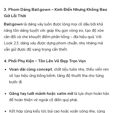
3. Phom Dáng Ballgown – Kinh Điển Nhưng Không Bao
Giờ Lỗi Thời
Ballgown
là dáng váy luôn được lòng mọi cô dâu bởi khả
năng tôn dáng tuyệt vời: giúp thu gọn vòng eo, tạo độ xòe
cân đối và che khuyết điểm phần hông – đùi hiệu quả. Với
Look 23, dáng váy được dựng phom chuẩn, nhẹ nhàng mà
vẫn giữ được độ sang trọng cần thiết.
4. Phối Phụ Kiện – Tôn Lên Vẻ Đẹp Trọn Vẹn
Voan dài cùng concept
, chất liệu tulle nhẹ, thêu viền ren
sẽ tạo hiệu ứng bồng bềnh, tăng độ thướt tha cho từng
bước đi.
Găng tay lưới mảnh hoặc satin mờ
là lựa chọn hoàn hảo
để hoàn thiện vẻ ngoài cổ điển quý phái.
Kết hợp cùng kiểu tóc búi cao hoặc xoăn sóng nhẹ, cùng