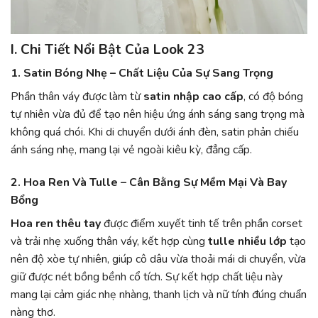
I. Chi Tiết Nổi Bật Của Look 23
1. Satin Bóng Nhẹ – Chất Liệu Của Sự Sang Trọng
Phần thân váy được làm từ
satin nhập cao cấp
, có độ bóng
tự nhiên vừa đủ để tạo nên hiệu ứng ánh sáng sang trọng mà
không quá chói. Khi di chuyển dưới ánh đèn, satin phản chiếu
ánh sáng nhẹ, mang lại vẻ ngoài kiêu kỳ, đẳng cấp.
2. Hoa Ren Và Tulle – Cân Bằng Sự Mềm Mại Và Bay
Bổng
Hoa ren thêu tay
được điểm xuyết tinh tế trên phần corset
và trải nhẹ xuống thân váy, kết hợp cùng
tulle nhiều lớp
tạo
nên độ xòe tự nhiên, giúp cô dâu vừa thoải mái di chuyển, vừa
giữ được nét bồng bềnh cổ tích. Sự kết hợp chất liệu này
mang lại cảm giác nhẹ nhàng, thanh lịch và nữ tính đúng chuẩn
nàng thơ.