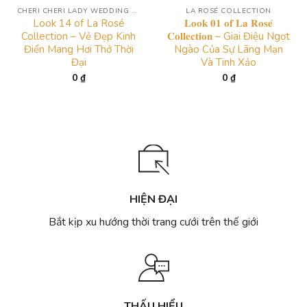
CHERI CHERI LADY WEDDING DRESS COLLECTION
LA ROSÉ COLLECTION
Look 14 of La Rosé
𝐋𝐨𝐨𝐤 𝟎𝟏 𝐨𝐟 𝐋𝐚 𝐑𝐨𝐬𝐞́
Collection – Vẻ Đẹp Kinh
𝐂𝐨𝐥𝐥𝐞𝐜𝐭𝐢𝐨𝐧 – Giai Điệu Ngọt
Điển Mang Hơi Thở Thời
Ngào Của Sự Lãng Mạn
Đại
Và Tinh Xảo
0
₫
0
₫
HIỆN ĐẠI
Bắt kịp xu hướng thời trang cưới trên thế giới
THẤU HIỂU