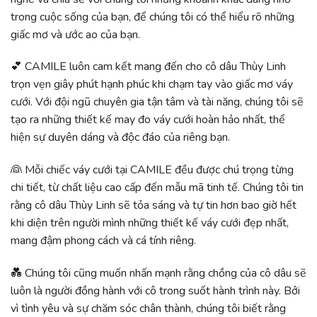
trong cuộc sống của bạn, để chúng tôi có thể hiểu rõ những
giấc mơ và ước ao của bạn.
💕 CAMILE luôn cam kết mang đến cho cô dâu Thùy Linh
trọn vẹn giây phút hạnh phúc khi chạm tay vào giấc mơ váy
cưới. Với đội ngũ chuyên gia tận tâm và tài năng, chúng tôi sẽ
tạo ra những thiết kế may đo váy cưới hoàn hảo nhất, thể
hiện sự duyên dáng và độc đáo của riêng bạn.
👰 Mỗi chiếc váy cưới tại CAMILE đều được chú trọng từng
chi tiết, từ chất liệu cao cấp đến mẫu mã tinh tế. Chúng tôi tin
rằng cô dâu Thùy Linh sẽ tỏa sáng và tự tin hơn bao giờ hết
khi diện trên người mình những thiết kế váy cưới đẹp nhất,
mang đậm phong cách và cá tính riêng.
💑 Chúng tôi cũng muốn nhấn mạnh rằng chồng của cô dâu sẽ
luôn là người đồng hành với cô trong suốt hành trình này. Bởi
vì tình yêu và sự chăm sóc chân thành, chúng tôi biết rằng