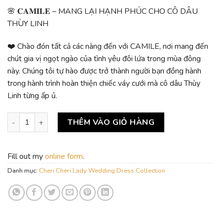
🌸 𝐂𝐀𝐌𝐈𝐋𝐄 – MANG LẠI HẠNH PHÚC CHO CÔ DÂU
THÙY LINH
❤️ Chào đón tất cả các nàng đến với CAMILE, nơi mang đến
chút gia vị ngọt ngào của tình yêu đôi lứa trong mùa đông
này. Chúng tôi tự hào được trở thành người bạn đồng hành
trong hành trình hoàn thiện chiếc váy cưới mà cô dâu Thùy
Linh từng ấp ủ.
Thiết kế may đo váy cưới cô dâu Thùy Linh số lượng
THÊM VÀO GIỎ HÀNG
Fill out my
online form
.
Danh mục:
Cheri Cheri Lady Wedding Dress Collection