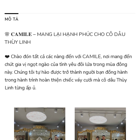
MÔ TẢ
🌸 𝐂𝐀𝐌𝐈𝐋𝐄 – MANG LẠI HẠNH PHÚC CHO CÔ DÂU
THÙY LINH
❤️ Chào đón tất cả các nàng đến với CAMILE, nơi mang đến
chút gia vị ngọt ngào của tình yêu đôi lứa trong mùa đông
này. Chúng tôi tự hào được trở thành người bạn đồng hành
trong hành trình hoàn thiện chiếc váy cưới mà cô dâu Thùy
Linh từng ấp ủ.