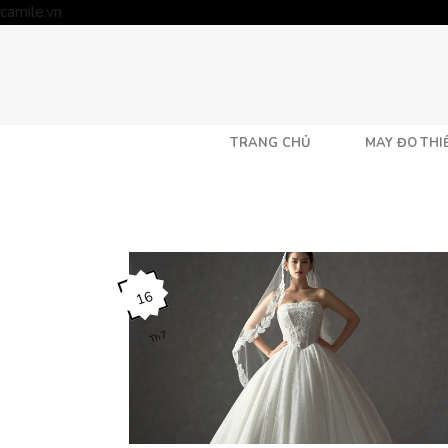
Skip
camile.vn
to
content
TRANG CHỦ
MAY ĐO THIẾ
16
Th7