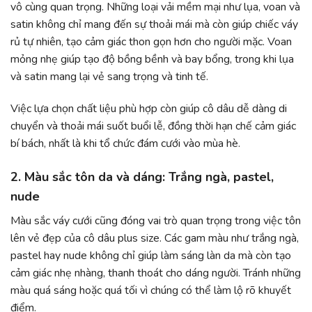
vô cùng quan trọng. Những loại vải mềm mại như lụa, voan và
satin không chỉ mang đến sự thoải mái mà còn giúp chiếc váy
rủ tự nhiên, tạo cảm giác thon gọn hơn cho người mặc. Voan
mỏng nhẹ giúp tạo độ bồng bềnh và bay bổng, trong khi lụa
và satin mang lại vẻ sang trọng và tinh tế.
Việc lựa chọn chất liệu phù hợp còn giúp cô dâu dễ dàng di
chuyển và thoải mái suốt buổi lễ, đồng thời hạn chế cảm giác
bí bách, nhất là khi tổ chức đám cưới vào mùa hè.
2. Màu sắc tôn da và dáng: Trắng ngà, pastel,
nude
Màu sắc váy cưới cũng đóng vai trò quan trọng trong việc tôn
lên vẻ đẹp của cô dâu plus size. Các gam màu như trắng ngà,
pastel hay nude không chỉ giúp làm sáng làn da mà còn tạo
cảm giác nhẹ nhàng, thanh thoát cho dáng người. Tránh những
màu quá sáng hoặc quá tối vì chúng có thể làm lộ rõ khuyết
điểm.