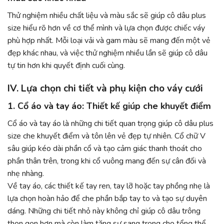
Thử nghiệm nhiều chất liệu và màu sắc sẽ giúp cô dâu plus
size hiểu rõ hơn về cơ thể mình và lựa chọn được chiếc váy
phù hợp nhất. Mỗi loại vải và gam màu sẽ mang đến một vẻ
đẹp khác nhau, và việc thử nghiệm nhiều lần sẽ giúp cô dâu
tự tin hơn khi quyết định cuối cùng.
IV. Lựa chọn chi tiết và phụ kiện cho váy cưới
1. Cổ áo và tay áo: Thiết kế giúp che khuyết điểm
Cổ áo và tay áo là những chi tiết quan trọng giúp cô dâu plus
size che khuyết điểm và tôn lên vẻ đẹp tự nhiên. Cổ chữ V
sâu giúp kéo dài phần cổ và tạo cảm giác thanh thoát cho
phần thân trên, trong khi cổ vuông mang đến sự cân đối và
nhẹ nhàng.
Về tay áo, các thiết kế tay ren, tay lỡ hoặc tay phồng nhẹ là
lựa chọn hoàn hảo để che phần bắp tay to và tạo sự duyên
dáng. Những chi tiết nhỏ này không chỉ giúp cô dâu trông
thon gọn hơn mà còn làm tăng sự sang trọng cho tổng thể