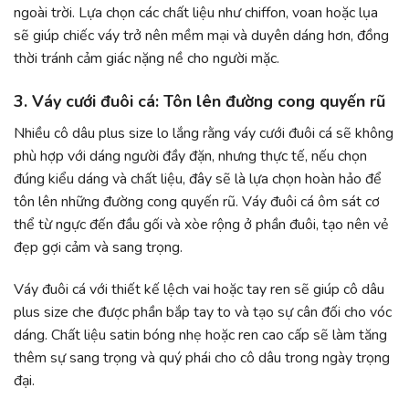
ngoài trời. Lựa chọn các chất liệu như chiffon, voan hoặc lụa
sẽ giúp chiếc váy trở nên mềm mại và duyên dáng hơn, đồng
thời tránh cảm giác nặng nề cho người mặc.
3. Váy cưới đuôi cá: Tôn lên đường cong quyến rũ
Nhiều cô dâu plus size lo lắng rằng váy cưới đuôi cá sẽ không
phù hợp với dáng người đầy đặn, nhưng thực tế, nếu chọn
đúng kiểu dáng và chất liệu, đây sẽ là lựa chọn hoàn hảo để
tôn lên những đường cong quyến rũ. Váy đuôi cá ôm sát cơ
thể từ ngực đến đầu gối và xòe rộng ở phần đuôi, tạo nên vẻ
đẹp gợi cảm và sang trọng.
Váy đuôi cá với thiết kế lệch vai hoặc tay ren sẽ giúp cô dâu
plus size che được phần bắp tay to và tạo sự cân đối cho vóc
dáng. Chất liệu satin bóng nhẹ hoặc ren cao cấp sẽ làm tăng
thêm sự sang trọng và quý phái cho cô dâu trong ngày trọng
đại.