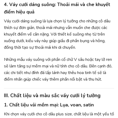
4. Váy cưới dáng suông: Thoải mái và che khuyết
điểm hiệu quả
Váy cưới dáng suông là lựa chọn lý tưởng cho những cô dâu
thích sự đơn giản, thoải mái nhưng vẫn muốn che được các
khuyết điểm về cân nặng. Với thiết kế suông nhẹ từ trên
xuống dưới, kiểu váy này giúp giấu đi phần bụng và hông,
đồng thời tạo sự thoải mái khi di chuyển.
Những mẫu váy suông với phần cổ chữ V sâu hoặc tay lỡ ren
sẽ làm tăng sự mềm mại và nữ tính cho cô dâu. Bên cạnh đó,
các chi tiết như đính đá lấp lánh hay thêu hoa tinh tế sẽ là
điểm nhấn giúp chiếc váy thêm phần nổi bật và thu hút.
III. Chất liệu và màu sắc váy cưới lý tưởng
1. Chất liệu vải mềm mại: Lụa, voan, satin
Khi chọn váy cưới cho cô dâu plus size, chất liệu là một yếu tố