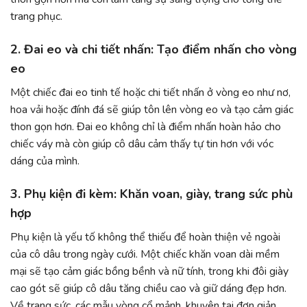
trang phục.
2. Đai eo và chi tiết nhấn: Tạo điểm nhấn cho vòng
eo
Một chiếc đai eo tinh tế hoặc chi tiết nhấn ở vòng eo như nơ,
hoa vải hoặc đính đá sẽ giúp tôn lên vòng eo và tạo cảm giác
thon gọn hơn. Đai eo không chỉ là điểm nhấn hoàn hảo cho
chiếc váy mà còn giúp cô dâu cảm thấy tự tin hơn với vóc
dáng của mình.
3. Phụ kiện đi kèm: Khăn voan, giày, trang sức phù
hợp
Phụ kiện là yếu tố không thể thiếu để hoàn thiện vẻ ngoài
của cô dâu trong ngày cưới. Một chiếc khăn voan dài mềm
mại sẽ tạo cảm giác bồng bềnh và nữ tính, trong khi đôi giày
cao gót sẽ giúp cô dâu tăng chiều cao và giữ dáng đẹp hơn.
Về trang sức, các mẫu vòng cổ mảnh, khuyên tai đơn giản