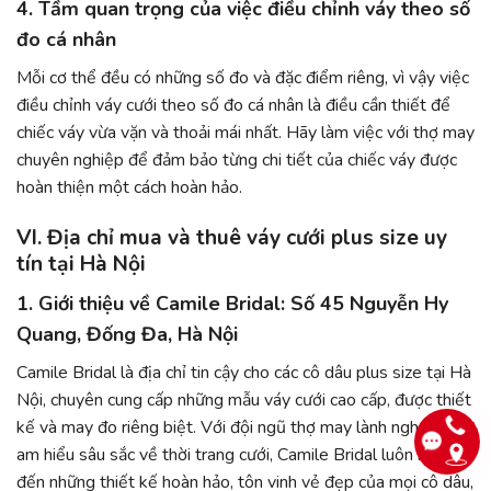
4. Tầm quan trọng của việc điều chỉnh váy theo số
đo cá nhân
Mỗi cơ thể đều có những số đo và đặc điểm riêng, vì vậy việc
điều chỉnh váy cưới theo số đo cá nhân là điều cần thiết để
chiếc váy vừa vặn và thoải mái nhất. Hãy làm việc với thợ may
chuyên nghiệp để đảm bảo từng chi tiết của chiếc váy được
hoàn thiện một cách hoàn hảo.
VI. Địa chỉ mua và thuê váy cưới plus size uy
tín tại Hà Nội
1. Giới thiệu về Camile Bridal: Số 45 Nguyễn Hy
Quang, Đống Đa, Hà Nội
Camile Bridal là địa chỉ tin cậy cho các cô dâu plus size tại Hà
Nội, chuyên cung cấp những mẫu váy cưới cao cấp, được thiết
kế và may đo riêng biệt. Với đội ngũ thợ may lành nghề và sự
am hiểu sâu sắc về thời trang cưới, Camile Bridal luôn mang
đến những thiết kế hoàn hảo, tôn vinh vẻ đẹp của mọi cô dâu,