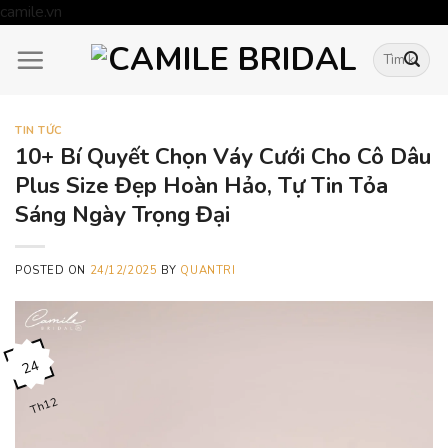
Skip
camile.vn
to
Tìm
content
kiếm:
TIN TỨC
10+ Bí Quyết Chọn Váy Cưới Cho Cô Dâu
Plus Size Đẹp Hoàn Hảo, Tự Tin Tỏa
Sáng Ngày Trọng Đại
POSTED ON
24/12/2025
BY
QUANTRI
24
Th12