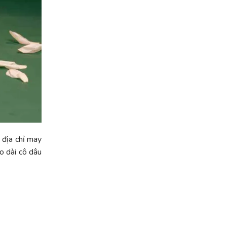
ều địa chỉ may
o dài cô dâu