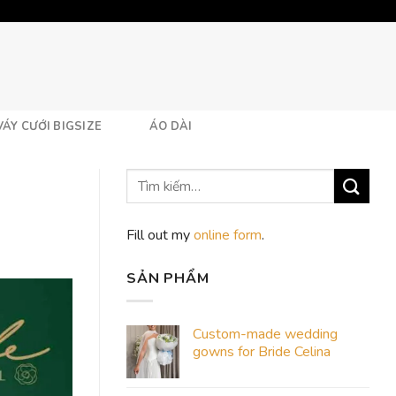
VÁY CƯỚI BIGSIZE
ÁO DÀI
Fill out my
online form
.
SẢN PHẨM
Custom-made wedding
gowns for Bride Celina