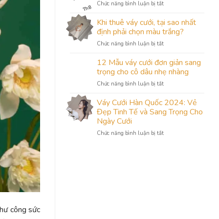
ở
Chức năng bình luận bị tắt
Hàng
Th8
Bộ
May
sưu
Khi thuê váy cưới, tại sao nhất
Váy
tập
Cưới
định phải chọn màu trắng?
váy
Hàn
ở
Chức năng bình luận bị tắt
cưới
Quốc
Khi
thiết
Đẹp
thuê
12 Mẫu váy cưới đơn giản sang
kế
Năm
váy
năm
trọng cho cô dâu nhẹ nhàng
2024?
cưới,
2024
ở
Chức năng bình luận bị tắt
tại
từ
12
sao
Camile
Mẫu
Váy Cưới Hàn Quốc 2024: Vẻ
nhất
Bridal
váy
định
Đẹp Tinh Tế và Sang Trọng Cho
cưới
phải
Ngày Cưới
đơn
chọn
ở
Chức năng bình luận bị tắt
giản
màu
Váy
sang
trắng?
Cưới
trọng
Hàn
cho
Quốc
cô
2024:
dâu
Vẻ
nhẹ
Đẹp
nhàng
Tinh
Tế
như công sức
và