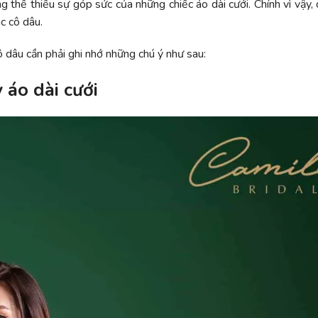
g thể thiếu sự góp sức của những chiếc áo dài cưới. Chính vì vậy,
c cô dâu.
ô dâu cần phải ghi nhớ những chú ý như sau:
 áo dài cưới