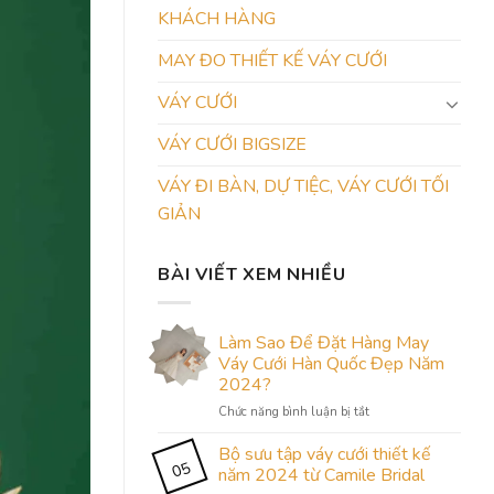
KHÁCH HÀNG
MAY ĐO THIẾT KẾ VÁY CƯỚI
VÁY CƯỚI
VÁY CƯỚI BIGSIZE
VÁY ĐI BÀN, DỰ TIỆC, VÁY CƯỚI TỐI
GIẢN
BÀI VIẾT XEM NHIỀU
Làm Sao Để Đặt Hàng May
Váy Cưới Hàn Quốc Đẹp Năm
2024?
ở
Chức năng bình luận bị tắt
Làm
Sao
Bộ sưu tập váy cưới thiết kế
05
Để
năm 2024 từ Camile Bridal
Đặt