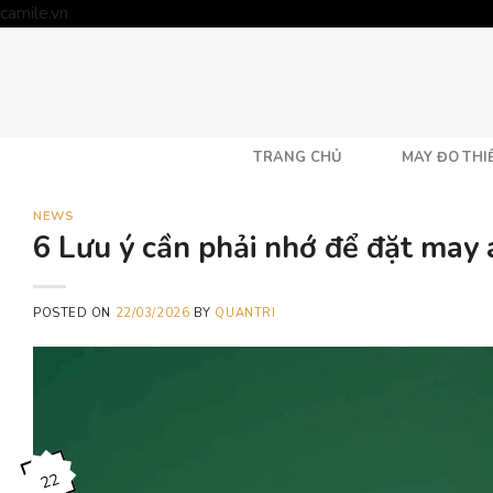
Skip
camile.vn
to
content
TRANG CHỦ
MAY ĐO THIẾ
NEWS
6 Lưu ý cần phải nhớ để đặt may 
POSTED ON
22/03/2026
BY
QUANTRI
22