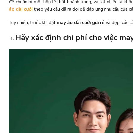
để chuẩn bị một hôn lễ thật hoành tráng, và tất nhiên là khôn
áo dài cưới
theo yêu cầu đã ra đời để đáp ứng nhu cầu của cá
Tuy nhiên, trước khi đặt
may áo dài cưới giá rẻ
và đẹp, các c
Hãy xác định chi phí cho việc may