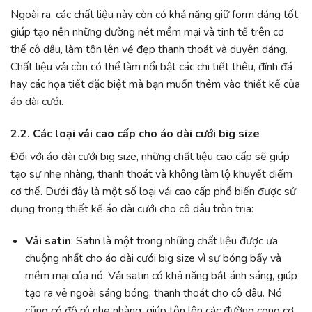
Ngoài ra, các chất liệu này còn có khả năng giữ form dáng tốt,
giúp tạo nên những đường nét mềm mại và tinh tế trên cơ
thể cô dâu, làm tôn lên vẻ đẹp thanh thoát và duyên dáng.
Chất liệu vải còn có thể làm nổi bật các chi tiết thêu, đính đá
hay các họa tiết đặc biệt mà bạn muốn thêm vào thiết kế của
áo dài cưới.
2.2. Các loại vải cao cấp cho áo dài cưới big size
Đối với áo dài cưới big size, những chất liệu cao cấp sẽ giúp
tạo sự nhẹ nhàng, thanh thoát và không làm lộ khuyết điểm
cơ thể. Dưới đây là một số loại vải cao cấp phổ biến được sử
dụng trong thiết kế áo dài cưới cho cô dâu tròn trịa:
Vải satin
: Satin là một trong những chất liệu được ưa
chuộng nhất cho áo dài cưới big size vì sự bóng bẩy và
mềm mại của nó. Vải satin có khả năng bắt ánh sáng, giúp
tạo ra vẻ ngoài sáng bóng, thanh thoát cho cô dâu. Nó
cũng có độ rủ nhẹ nhàng, giúp tôn lên các đường cong cơ