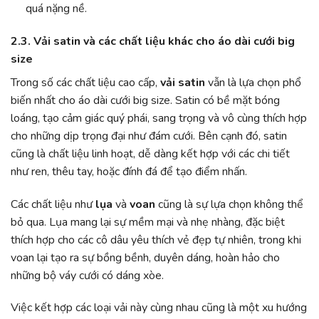
quá nặng nề.
2.3. Vải satin và các chất liệu khác cho áo dài cưới big
size
Trong số các chất liệu cao cấp,
vải satin
vẫn là lựa chọn phổ
biến nhất cho áo dài cưới big size. Satin có bề mặt bóng
loáng, tạo cảm giác quý phái, sang trọng và vô cùng thích hợp
cho những dịp trọng đại như đám cưới. Bên cạnh đó, satin
cũng là chất liệu linh hoạt, dễ dàng kết hợp với các chi tiết
như ren, thêu tay, hoặc đính đá để tạo điểm nhấn.
Các chất liệu như
lụa
và
voan
cũng là sự lựa chọn không thể
bỏ qua. Lụa mang lại sự mềm mại và nhẹ nhàng, đặc biệt
thích hợp cho các cô dâu yêu thích vẻ đẹp tự nhiên, trong khi
voan lại tạo ra sự bồng bềnh, duyên dáng, hoàn hảo cho
những bộ váy cưới có dáng xòe.
Việc kết hợp các loại vải này cùng nhau cũng là một xu hướng