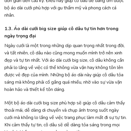
đơn giản đến cầu kỳ. Điều này giúp cô dâu dễ dàng tìm được
bộ áo dài cưới phù hợp với gu thẩm mỹ và phong cách cá
nhân.
1.3. Áo dài cưới big size giúp cô dâu tự tin hơn trong
ngày trọng đại
Ngày cưới là một trong những dịp quan trọng nhất trong đời,
và tất nhiên, cô dâu nào cũng mong muốn mình trở nên xinh
đẹp và tự tin nhất. Với áo dài cưới big size, cô dâu không cần
phải lo lắng về việc có thể không vừa vặn hay không tôn lên
được vẻ đẹp của mình. Những bộ áo dài này giúp cô dâu tỏa
sáng mà không phải cố gắng quá nhiều, nhờ vào sự vừa vặn
hoàn hảo và thiết kế tôn dáng.
Một bộ áo dài cưới big size phù hợp sẽ giúp cô dâu cảm thấy
thoải mái, dễ dàng di chuyển và chụp ảnh trong suốt ngày
cưới mà không lo lắng về việc trang phục làm mất đi sự tự tin.
Khi cảm thấy tự tin, cô dâu sẽ dễ dàng tỏa sáng trong mọi