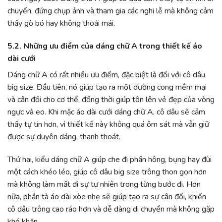
chuyển, đứng chụp ảnh và tham gia các nghi lễ mà không cảm
thấy gò bó hay không thoải mái.
5.2. Những ưu điểm của dáng chữ A trong thiết kế áo
dài cưới
Dáng chữ A có rất nhiều ưu điểm, đặc biệt là đối với cô dâu
big size. Đầu tiên, nó giúp tạo ra một đường cong mềm mại
và cân đối cho cơ thể, đồng thời giúp tôn lên vẻ đẹp của vòng
ngực và eo. Khi mặc áo dài cưới dáng chữ A, cô dâu sẽ cảm
thấy tự tin hơn, vì thiết kế này không quá ôm sát mà vẫn giữ
được sự duyên dáng, thanh thoát.
Thứ hai, kiểu dáng chữ A giúp che đi phần hông, bụng hay đùi
một cách khéo léo, giúp cô dâu big size trông thon gọn hơn
mà không làm mất đi sự tự nhiên trong từng bước đi. Hơn
nữa, phần tà áo dài xòe nhẹ sẽ giúp tạo ra sự cân đối, khiến
cô dâu trông cao ráo hơn và dễ dàng di chuyển mà không gặp
khó khăn.