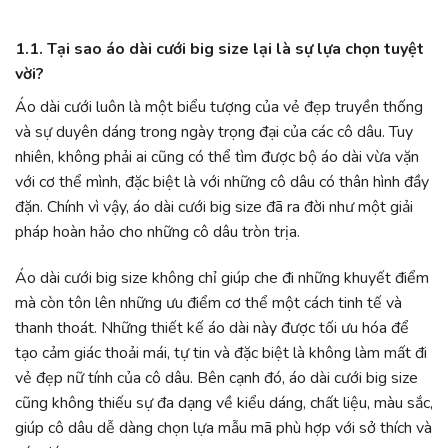
1.1. Tại sao áo dài cưới big size lại là sự lựa chọn tuyệt
vời?
Áo dài cưới luôn là một biểu tượng của vẻ đẹp truyền thống
và sự duyên dáng trong ngày trọng đại của các cô dâu. Tuy
nhiên, không phải ai cũng có thể tìm được bộ áo dài vừa vặn
với cơ thể mình, đặc biệt là với những cô dâu có thân hình đầy
đặn. Chính vì vậy, áo dài cưới big size đã ra đời như một giải
pháp hoàn hảo cho những cô dâu tròn trịa.
Áo dài cưới big size không chỉ giúp che đi những khuyết điểm
mà còn tôn lên những ưu điểm cơ thể một cách tinh tế và
thanh thoát. Những thiết kế áo dài này được tối ưu hóa để
tạo cảm giác thoải mái, tự tin và đặc biệt là không làm mất đi
vẻ đẹp nữ tính của cô dâu. Bên cạnh đó, áo dài cưới big size
cũng không thiếu sự đa dạng về kiểu dáng, chất liệu, màu sắc,
giúp cô dâu dễ dàng chọn lựa mẫu mã phù hợp với sở thích và