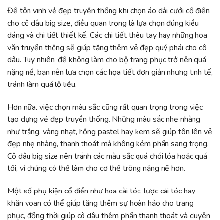
Để tôn vinh vẻ đẹp truyền thống khi chọn áo dài cưới cổ điển
cho cô dâu big size, điều quan trọng là lựa chọn đúng kiểu
dáng và chi tiết thiết kế. Các chi tiết thêu tay hay những hoa
văn truyền thống sẽ giúp tăng thêm vẻ đẹp quý phái cho cô
dâu. Tuy nhiên, để không làm cho bộ trang phục trở nên quá
nặng nề, bạn nên lựa chọn các họa tiết đơn giản nhưng tinh tế,
tránh làm quá lộ liễu.
Hơn nữa, việc chọn màu sắc cũng rất quan trọng trong việc
tạo dựng vẻ đẹp truyền thống. Những màu sắc nhẹ nhàng
như trắng, vàng nhạt, hồng pastel hay kem sẽ giúp tôn lên vẻ
đẹp nhẹ nhàng, thanh thoát mà không kém phần sang trọng.
Cô dâu big size nên tránh các màu sắc quá chói lóa hoặc quá
tối, vì chúng có thể làm cho cơ thể trông nặng nề hơn.
Một số phụ kiện cổ điển như hoa cài tóc, lược cài tóc hay
khăn voan có thể giúp tăng thêm sự hoàn hảo cho trang
phục, đồng thời giúp cô dâu thêm phần thanh thoát và duyên