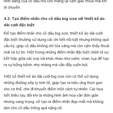
hình dáng của cô dâu mà còn mang lại cảm giác thoải mái khi
di chuyển.
4.3. Tạo điểm nhấn cho cô dâu big size với thiết kế áo
dài cưới đặc biệt
Để tạo điểm nhấn cho cô dâu big size, thiết kế áo dài cưới
đặc biệt thường sử dụng các chi tiết nổi bật nhưng không quá
cầu kỳ, giúp cô dâu không chỉ tỏa sáng mà còn cảm thấy thoải
mái và tự tin. Một trong những điểm nhấn đặc biệt chính là sự
kết hợp giữa các loại vải khác nhau như satin, voan, lụa để tạo
ra sự bồng bềnh, nhẹ nhàng mà vẫn đầy cuốn hút.
Một số thiết kế áo dài cưới big size còn có thể sử dụng
những đường xếp ly tinh tế, giúp tạo ra hiệu ứng thon gọn
cho cơ thể, che đi khuyết điểm một cách tự nhiên. Các họa
tiết thêu tay, đôi khi là những hình ảnh hoa văn đơn giản
nhưng sang trọng, sẽ tạo ra điểm nhấn đẹp mắt mà không
làm cho cô dâu trông quá nặng nề.