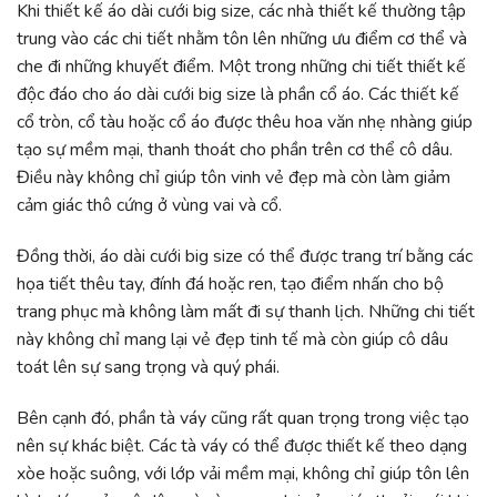
Khi thiết kế áo dài cưới big size, các nhà thiết kế thường tập
trung vào các chi tiết nhằm tôn lên những ưu điểm cơ thể và
che đi những khuyết điểm. Một trong những chi tiết thiết kế
độc đáo cho áo dài cưới big size là phần cổ áo. Các thiết kế
cổ tròn, cổ tàu hoặc cổ áo được thêu hoa văn nhẹ nhàng giúp
tạo sự mềm mại, thanh thoát cho phần trên cơ thể cô dâu.
Điều này không chỉ giúp tôn vinh vẻ đẹp mà còn làm giảm
cảm giác thô cứng ở vùng vai và cổ.
Đồng thời, áo dài cưới big size có thể được trang trí bằng các
họa tiết thêu tay, đính đá hoặc ren, tạo điểm nhấn cho bộ
trang phục mà không làm mất đi sự thanh lịch. Những chi tiết
này không chỉ mang lại vẻ đẹp tinh tế mà còn giúp cô dâu
toát lên sự sang trọng và quý phái.
Bên cạnh đó, phần tà váy cũng rất quan trọng trong việc tạo
nên sự khác biệt. Các tà váy có thể được thiết kế theo dạng
xòe hoặc suông, với lớp vải mềm mại, không chỉ giúp tôn lên