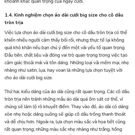
khoảnh khắc quan trọng của ngày cưới.
1.4. Kinh nghiệm chọn áo dài cưới big size cho cô dâu
tròn trịa
Việc lựa chọn áo dài cưới big size cho cô dâu tròn trịa có thể
khiến nhiều người cảm thấy bối rối, nhưng thực tế lại không
quá khó khăn nếu bạn chú ý đến một vài yếu tố quan trọng.
Đầu tiên, chất liệu vải đóng vai trò quan trọng trong việc tạo
cảm giác thoải mái và tôn dáng. Những loại vải mềm mại, nhẹ
nhàng như satin, lụa, hay voan là những lựa chọn tuyệt vời
cho áo dài cưới big size.
Thứ hai, kiểu dáng của áo dài cũng rất quan trọng. Các cô dâu
tròn trịa nên tránh những mẫu áo dài quá ôm sát cơ thể, vì
chúng sẽ làm lộ rõ khuyết điểm. Thay vào đó, áo dài có dáng
xòe nhẹ hoặc dáng suông sẽ giúp cô dâu trông thanh thoát
và dễ chịu hơn. Ngoài ra, lựa chọn màu sắc và họa tiết cũng
rất quan trọng; những màu sắc nhẹ nhàng như trắng, hồng