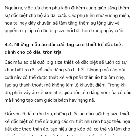
Ngoài ra, việc lựa chọn phụ kiện đi kèm cũng giúp tăng thêm
sự đặc biệt cho bộ áo dài cưới. Các phụ kiện như vương miện,
hoa tai hay dây chuyền sẽ làm tăng thêm sự lộng lẫy và
quyến rũ, giúp cô dâu big size nổi bật hơn trong ngày cưới.
4.4. Những mẫu áo dài cưới big size thiết kế đặc biệt
dành cho cô dâu tròn trịa
Các mẫu áo dài cưới big size thiết kế đặc biệt sẽ luôn có sự
khác biệt rõ rệt về kiểu dáng và chi tiết. Những mẫu áo dài
cưới này có thể được thiết kế với phần thân áo hơi ôm nhẹ,
tạo sự thanh thoát mà không làm lộ khuyết điểm. Trong khi
đó, phần váy áo sẽ xòe nhẹ, giúp tôn lên dáng vóc của cô dâu
mà không tạo cảm giác bí bách hay nặng nề.
Đối với cô dâu tròn trịa, những chiếc áo dài cưới big size thiết
kế đặc biệt có thể sử dụng các chi tiết như ren hoặc thêu họa
tiết dọc theo thân áo, tạo hiệu ứng kéo dài cơ thể và làm cho