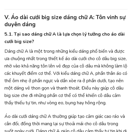
V. Áo dài cưới big size dáng chữ A: Tôn vinh sự
duyên dáng
5.1. Tại sao dáng chữ A là lựa chọn lý tưởng cho áo dài
cưới big size?
Dáng chữ A là một trong những kiểu dáng phổ biến và được
ưa chuộng nhất trong thiết kế áo dài cưới cho cô dâu big size,
nhờ vào khả năng tôn lên vẻ đẹp của cô dâu mà không làm lộ
các khuyết điểm cơ thể. Với kiểu dáng chữ A, phần thân áo có
thể ôm nhẹ ở phần ngực và dần xòe ra ở phần dưới, tạo nên
một dáng vẻ thon gọn và thanh thoát. Điều này giúp cô dâu
big size che đi những phần cơ thể có thể khiến cô dâu cảm
thấy thiếu tự tin, như vòng eo, bụng hay hông rộng.
Áo dài cưới dáng chữ A thường giúp tạo cảm giác cao ráo và
cân đối, đồng thời mang lại sự thoải mái cho cô dâu trong
suốt ngày cưới. Dáng chữ A giúp cô dâu cảm thấy tự tin khi di