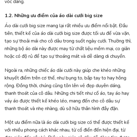
vóc dáng.
1.2. Những ưu điểm của áo dài cưới big size
Áo dài cưới big size mang lại rất nhiều ưu điểm nổi bật. Đầu
tiên, thiết kế của áo dài cưới big size được tối ưu để vừa vặn,
tạo sự thoải mái cho cô dâu trong suốt ngày cưới. Thường thì,
những bộ áo dài này được may từ chất liệu mềm mại, co giãn
hoặc có độ rủ để tạo sự thoáng mát và dễ dàng di chuyển.
Ngoài ra, những chiếc áo dài cưới này giúp che khéo những
khuyết điểm trên cơ thể, như bụng to, bắp tay to hay hông
rộng. Đồng thời, chúng cũng tôn lên vẻ đẹp duyên dáng,
thanh thoát của cô dâu. Những chi tiết như cổ áo, tay áo hay
váy áo được thiết kế khéo léo, mang đến cho cô dâu sự
thanh thoát và nhẹ nhàng, dù sở hữu thân hình đầy đặn.
Một ưu điểm nữa là áo dài cưới big size có thể được thiết kế
với nhiều phong cách khác nhau, từ cổ điển đến hiện đại, từ