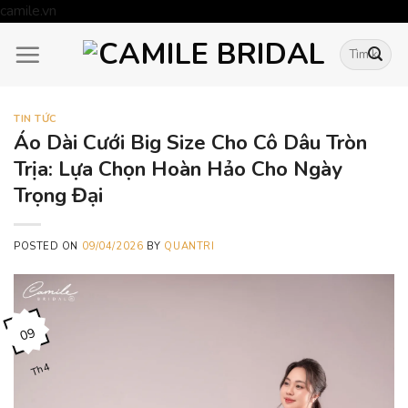
Skip
camile.vn
to
Tìm
content
kiếm:
TIN TỨC
Áo Dài Cưới Big Size Cho Cô Dâu Tròn
Trịa: Lựa Chọn Hoàn Hảo Cho Ngày
Trọng Đại
POSTED ON
09/04/2026
BY
QUANTRI
09
Th4