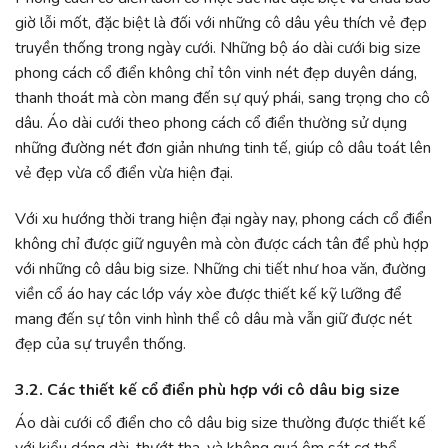
giờ lỗi mốt, đặc biệt là đối với những cô dâu yêu thích vẻ đẹp
truyền thống trong ngày cưới. Những bộ áo dài cưới big size
phong cách cổ điển không chỉ tôn vinh nét đẹp duyên dáng,
thanh thoát mà còn mang đến sự quý phái, sang trọng cho cô
dâu. Áo dài cưới theo phong cách cổ điển thường sử dụng
những đường nét đơn giản nhưng tinh tế, giúp cô dâu toát lên
vẻ đẹp vừa cổ điển vừa hiện đại.
Với xu hướng thời trang hiện đại ngày nay, phong cách cổ điển
không chỉ được giữ nguyên mà còn được cách tân để phù hợp
với những cô dâu big size. Những chi tiết như hoa văn, đường
viền cổ áo hay các lớp váy xòe được thiết kế kỹ lưỡng để
mang đến sự tôn vinh hình thể cô dâu mà vẫn giữ được nét
đẹp của sự truyền thống.
3.2. Các thiết kế cổ điển phù hợp với cô dâu big size
Áo dài cưới cổ điển cho cô dâu big size thường được thiết kế
với kiểu dáng dài, thướt tha, và không quá ôm sát cơ thể.