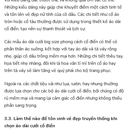
Những kiểu dáng này giúp che khuyết điểm một cách tinh tế
và tôn lên vẻ đẹp nữ tính của cô dâu. Các chi tiết như cổ áo
tròn hoặc cổ tàu thường được sử dụng trong thiết kế áo dài
cổ điển, tạo nên sự thanh thoát và lịch sự.
Các mẫu áo dài cưới big size phong cách cổ điển có thể có
phần thân áo suông, kết hợp với tay áo dài và tà váy rộng
nhẹ, giúp cô dâu trông mềm mại hơn. Những chi tiết thêu tay,
họa tiết nhẹ nhàng, đôi khi là hoa văn tỉ mỉ trên cổ áo hay
trên tà váy sẽ làm tăng vẻ quý phái cho bộ trang phục.
Ngoài ra, các chất liệu vải như lụa, satin, hay nhung thường
được lựa chọn cho các bộ áo dài cưới cổ điển, bởi chúng có độ
rủ mềm mại và mang lại cảm giác cổ điển nhưng không thiếu
phần sang trọng.
3.3. Làm thế nào để tôn vinh vẻ đẹp truyền thống khi
chọn áo dài cưới cổ điển