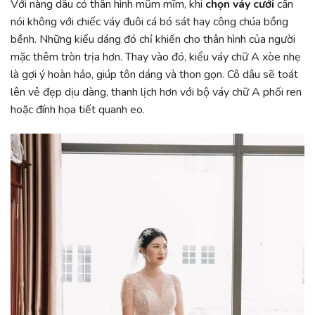
Với nàng dâu có thân hình mũm mĩm, khi
chọn váy cưới
cần
nói không với chiếc váy đuôi cá bó sát hay công chúa bồng
bềnh. Những kiểu dáng đó chỉ khiến cho thân hình của người
mặc thêm tròn trịa hơn. Thay vào đó, kiểu váy chữ A xòe nhẹ
là gợi ý hoàn hảo, giúp tôn dáng và thon gọn. Cô dâu sẽ toát
lên vẻ đẹp dịu dàng, thanh lịch hơn với bộ váy chữ A phối ren
hoặc đính họa tiết quanh eo.