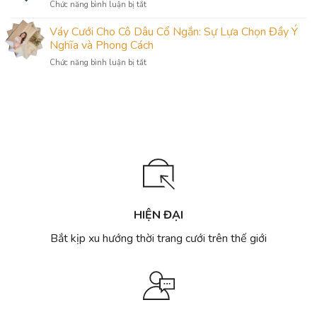
ở
Chức năng bình luận bị tắt
Váy
cưới
Top
Cưới:
nhiều
30
Váy Cưới Cho Cô Dâu Cổ Ngắn: Sự Lựa Chọn Đầy Ý
Lựa
mẫu
thiết
Chọn
Nghĩa và Phong Cách
đẹp
kế
Thông
nhất
ở
Chức năng bình luận bị tắt
áo
Minh
Hà
Váy
dài
Cho
Nội
Cưới
cưới
Ngày
Cho
đẹp,
Trọng
Cô
sang
Đại
Dâu
trọng
Cổ
nhất
Ngắn:
2023
Sự
cho
Lựa
cô
Chọn
dâu
Đầy
Việt
Ý
HIỆN ĐẠI
Nghĩa
và
Bắt kịp xu hướng thời trang cưới trên thế giới
Phong
Cách