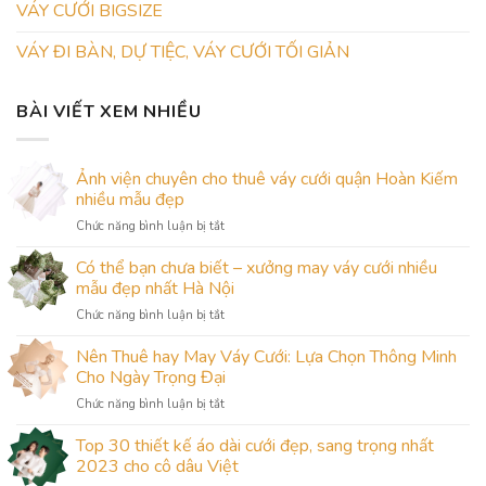
VÁY CƯỚI BIGSIZE
VÁY ĐI BÀN, DỰ TIỆC, VÁY CƯỚI TỐI GIẢN
BÀI VIẾT XEM NHIỀU
Ảnh viện chuyên cho thuê váy cưới quận Hoàn Kiếm
nhiều mẫu đẹp
ở
Chức năng bình luận bị tắt
Ảnh
viện
Có thể bạn chưa biết – xưởng may váy cưới nhiều
chuyên
mẫu đẹp nhất Hà Nội
cho
ở
Chức năng bình luận bị tắt
thuê
Có
váy
thể
Nên Thuê hay May Váy Cưới: Lựa Chọn Thông Minh
cưới
bạn
quận
Cho Ngày Trọng Đại
chưa
Hoàn
ở
Chức năng bình luận bị tắt
biết
Kiếm
Nên
–
nhiều
Thuê
Top 30 thiết kế áo dài cưới đẹp, sang trọng nhất
xưởng
mẫu
hay
may
2023 cho cô dâu Việt
đẹp
May
váy