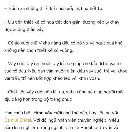
– Tránh xa những thiết kế nhún xếp ly, họa tiết to.
– Ưu tiên thiết kế có họa tiết đơn giản, đường xếp ly chạy
dọc xuống thân váy.
– Cổ áo cưới chữ V cho nàng dâu có bờ vai và ngực quá khổ,
không nên chọn thiết kế cổ vuông.
– Váy cưới tay ren hoặc tay kín sẽ giúp che lấp đi bờ vai to
của cô dâu. Nếu bạn vẫn muốn diện kiểu váy cưới trễ vai khoe
vai trần, thì nên kết hợp khéo léo với khăn voan.
– Chất liệu váy cưới nên là lụa, satin cũng sẽ giúp người mặc
dịu dàng hơn trong bộ trang phục.
Bạn chưa biết
chọn váy cưới
như thế nào, hãy liên hệ với
Camile Bridal
. Với đội ngũ nhân viên chuyên nghiệp, nhiều
năm kinh nghiệm trong ngành, Camile Bridal sẽ tư vấn và