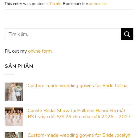
This entry was posted in
Tin tức
. Bookmark the
permalink
.
Fill out my
online form
.
SẢN PHẨM
Custom-made wedding gowns for Bride Celina
Camile Bridal Show tại Pullman Hanoi: Ra mắt
BST váy cưới S/S’26 cho mùa cưới 2026 – 2027
Custom-made wedding gowns for Bride Jocelyn