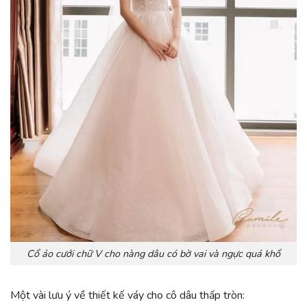
Cổ áo cưới chữ V cho nàng dâu có bờ vai và ngực quá khổ
Một vài lưu ý về thiết kế váy cho cô dâu thấp tròn: