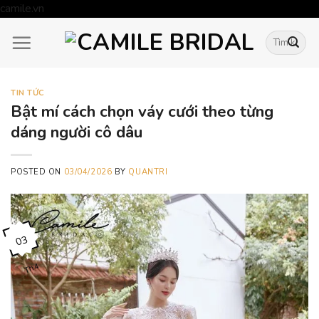
Skip
camile.vn
to
Tìm
content
kiếm:
TIN TỨC
Bật mí cách chọn váy cưới theo từng
dáng người cô dâu
POSTED ON
03/04/2026
BY
QUANTRI
03
Th4