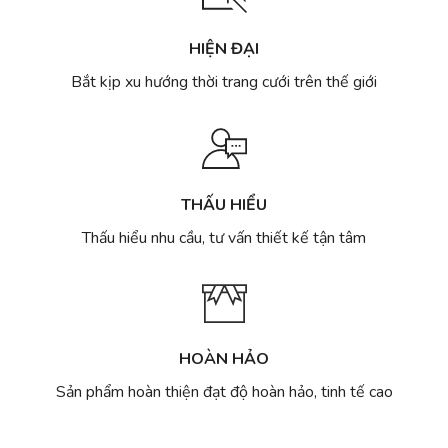
cưới
nhiều
mẫu
HIỆN ĐẠI
đẹp
nhất
Bắt kịp xu hướng thời trang cưới trên thế giới
Hà
Nội
THẤU HIỂU
Thấu hiểu nhu cầu, tư vấn thiết kế tận tâm
HOÀN HẢO
Sản phẩm hoàn thiện đạt độ hoàn hảo, tinh tế cao