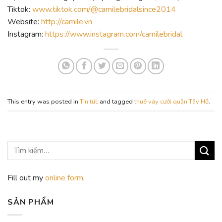
Tiktok:
www.tiktok.com/@camilebridalsince2014
Website:
http://camile.vn
Instagram:
https://www.instagram.com/camilebridal
This entry was posted in
Tin tức
and tagged
thuê váy cưới quận Tây Hồ
.
Fill out my
online form
.
SẢN PHẨM