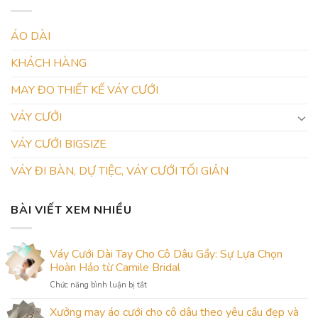
ÁO DÀI
KHÁCH HÀNG
MAY ĐO THIẾT KẾ VÁY CƯỚI
VÁY CƯỚI
VÁY CƯỚI BIGSIZE
VÁY ĐI BÀN, DỰ TIỆC, VÁY CƯỚI TỐI GIẢN
BÀI VIẾT XEM NHIỀU
Váy Cưới Dài Tay Cho Cô Dâu Gầy: Sự Lựa Chọn
Hoàn Hảo từ Camile Bridal
ở
Chức năng bình luận bị tắt
Váy
Cưới
Xưởng may áo cưới cho cô dâu theo yêu cầu đẹp và