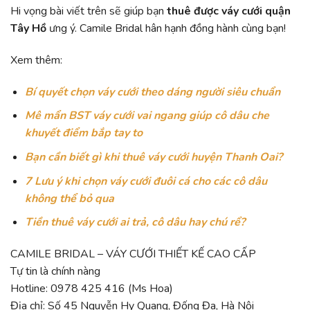
Hi vọng bài viết trên sẽ giúp bạn
thuê được váy cưới quận
Tây Hồ
ưng ý. Camile Bridal hân hạnh đồng hành cùng bạn!
Xem thêm:
Bí quyết chọn váy cưới theo dáng người siêu chuẩn
Mê mẩn BST váy cưới vai ngang giúp cô dâu che
khuyết điểm bắp tay to
Bạn cần biết gì khi thuê váy cưới huyện Thanh Oai?
7 Lưu ý khi chọn váy cưới đuôi cá cho các cô dâu
không thể bỏ qua
Tiền thuê váy cưới ai trả, cô dâu hay chú rể?
CAMILE BRIDAL – VÁY CƯỚI THIẾT KẾ CAO CẤP
Tự tin là chính nàng
Hotline: 0978 425 416 (Ms Hoa)
Địa chỉ: Số 45 Nguyễn Hy Quang, Đống Đa, Hà Nội