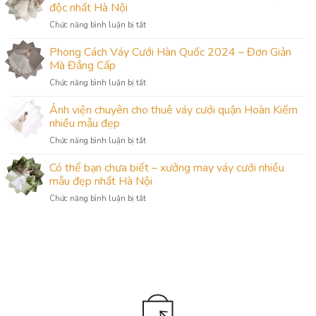
Dài
độc nhất Hà Nội
Tay
ở
Chức năng bình luận bị tắt
Cho
Xưởng
Cô
may
Phong Cách Váy Cưới Hàn Quốc 2024 – Đơn Giản
Dâu
áo
Gầy:
Mà Đẳng Cấp
cưới
Sự
ở
Chức năng bình luận bị tắt
cho
Lựa
Phong
cô
Chọn
Cách
Ảnh viện chuyên cho thuê váy cưới quận Hoàn Kiếm
dâu
Hoàn
Váy
theo
nhiều mẫu đẹp
Hảo
Cưới
yêu
từ
ở
Chức năng bình luận bị tắt
Hàn
cầu
Camile
Ảnh
Quốc
đẹp
Bridal
viện
Có thể bạn chưa biết – xưởng may váy cưới nhiều
2024
và
chuyên
–
mẫu đẹp nhất Hà Nội
độc
cho
Đơn
nhất
ở
Chức năng bình luận bị tắt
thuê
Giản
Hà
Có
váy
Mà
Nội
thể
cưới
Đẳng
bạn
quận
Cấp
chưa
Hoàn
biết
Kiếm
–
nhiều
xưởng
mẫu
may
đẹp
váy