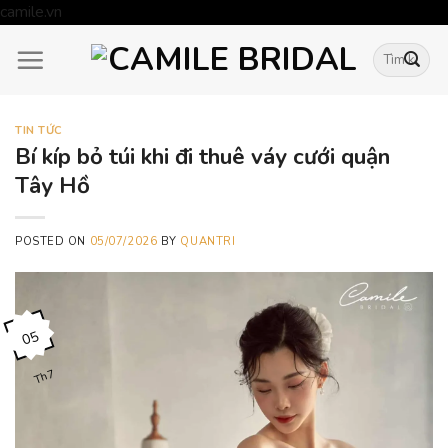
Skip
camile.vn
to
Tìm
content
kiếm:
TIN TỨC
Bí kíp bỏ túi khi đi thuê váy cưới quận
Tây Hồ
POSTED ON
05/07/2026
BY
QUANTRI
05
Th7