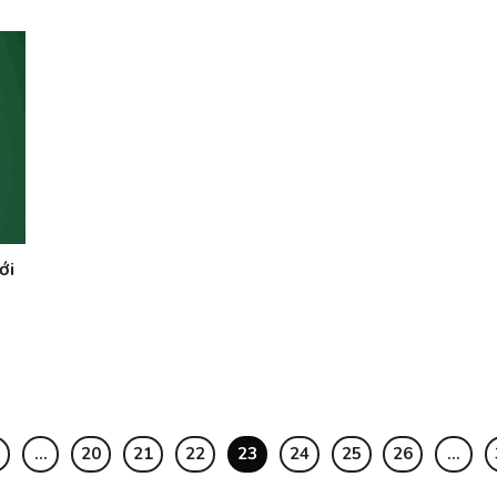
ới
…
20
21
22
23
24
25
26
…