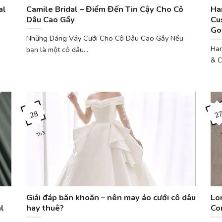
al
Camile Bridal – Điểm Đến Tin Cậy Cho Cô
Ha
Dâu Cao Gầy
Cu
Go
Những Dáng Váy Cưới Cho Cô Dâu Cao Gầy Nếu
Han
bạn là một cô dâu...
& C
28
2
Th3
Giải đáp băn khoăn – nên may áo cưới cô dâu
Lo
l
hay thuê?
Co