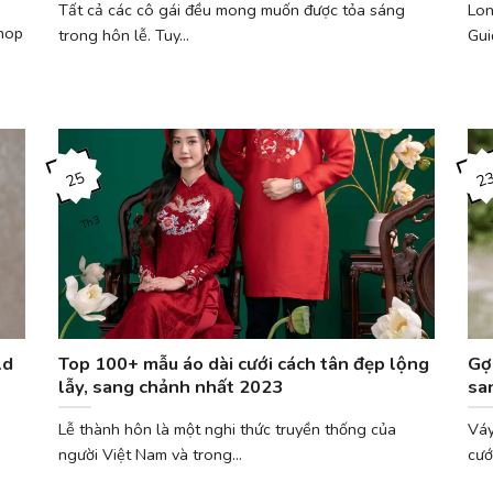
Tất cả các cô gái đều mong muốn được tỏa sáng
Lon
hop
trong hôn lễ. Tuy...
Gui
25
2
Th3
ld
Top 100+ mẫu áo dài cưới cách tân đẹp lộng
Gợ
lẫy, sang chảnh nhất 2023
sa
Lễ thành hôn là một nghi thức truyền thống của
Váy
người Việt Nam và trong...
cướ