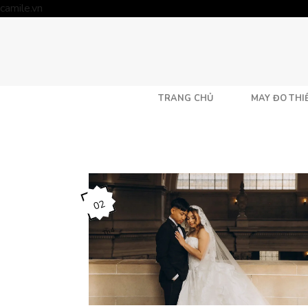
Skip
camile.vn
to
content
TRANG CHỦ
MAY ĐO THIẾ
02
Th4