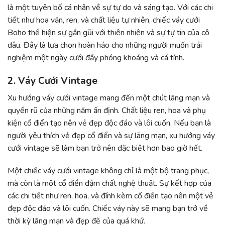
là một tuyên bố cá nhân về sự tự do và sáng tạo. Với các chi
tiết như hoa văn, ren, và chất liệu tự nhiên, chiếc váy cưới
Boho thể hiện sự gần gũi với thiên nhiên và sự tự tin của cô
dâu. Đây là lựa chọn hoàn hảo cho những người muốn trải
nghiệm một ngày cưới đầy phóng khoáng và cá tính.
2. Váy Cưới Vintage
Xu hướng váy cưới vintage mang đến một chút lãng mạn và
quyến rũ của những năm ấn định. Chất liệu ren, hoa và phụ
kiện cổ điển tạo nên vẻ đẹp độc đáo và lôi cuốn. Nếu bạn là
người yêu thích vẻ đẹp cổ điển và sự lãng mạn, xu hướng váy
cưới vintage sẽ làm bạn trở nên đặc biệt hơn bao giờ hết.
Một chiếc váy cưới vintage không chỉ là một bộ trang phục,
mà còn là một cổ điển đậm chất nghệ thuật. Sự kết hợp của
các chi tiết như ren, hoa, và đính kèm cổ điển tạo nên một vẻ
đẹp độc đáo và lôi cuốn. Chiếc váy này sẽ mang bạn trở về
thời kỳ lãng mạn và đẹp đẽ của quá khứ.