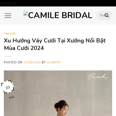
Skip
camile.vn
to
Tìm
content
kiếm:
TIN TỨC
Xu Hướng Váy Cưới Tại Xưởng Nổi Bật
Mùa Cưới 2024
POSTED ON
03/06/2026
BY
QUANTRI
03
Th6