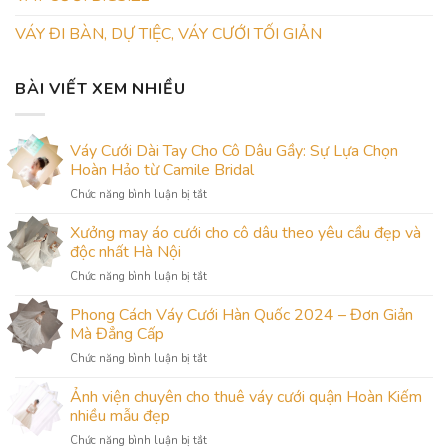
VÁY ĐI BÀN, DỰ TIỆC, VÁY CƯỚI TỐI GIẢN
BÀI VIẾT XEM NHIỀU
Váy Cưới Dài Tay Cho Cô Dâu Gầy: Sự Lựa Chọn
Hoàn Hảo từ Camile Bridal
ở
Chức năng bình luận bị tắt
Váy
Cưới
Xưởng may áo cưới cho cô dâu theo yêu cầu đẹp và
Dài
độc nhất Hà Nội
Tay
ở
Chức năng bình luận bị tắt
Cho
Xưởng
Cô
may
Phong Cách Váy Cưới Hàn Quốc 2024 – Đơn Giản
Dâu
áo
Gầy:
Mà Đẳng Cấp
cưới
Sự
ở
Chức năng bình luận bị tắt
cho
Lựa
Phong
cô
Chọn
Cách
Ảnh viện chuyên cho thuê váy cưới quận Hoàn Kiếm
dâu
Hoàn
Váy
theo
nhiều mẫu đẹp
Hảo
Cưới
yêu
từ
ở
Chức năng bình luận bị tắt
Hàn
cầu