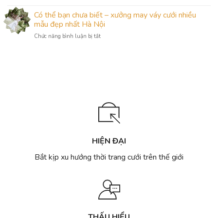
Camile
Ảnh
Quốc
đẹp
Bridal
viện
Có thể bạn chưa biết – xưởng may váy cưới nhiều
2024
và
chuyên
–
mẫu đẹp nhất Hà Nội
độc
cho
Đơn
nhất
ở
Chức năng bình luận bị tắt
thuê
Giản
Hà
Có
váy
Mà
Nội
thể
cưới
Đẳng
bạn
quận
Cấp
chưa
Hoàn
biết
Kiếm
–
nhiều
xưởng
mẫu
may
đẹp
váy
cưới
nhiều
mẫu
HIỆN ĐẠI
đẹp
nhất
Bắt kịp xu hướng thời trang cưới trên thế giới
Hà
Nội
THẤU HIỂU