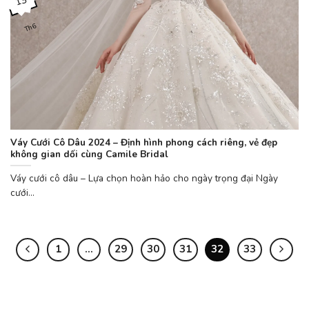
13
Th6
Váy Cưới Cô Dâu 2024 – Định hình phong cách riêng, vẻ đẹp
không gian dối cùng Camile Bridal
Váy cưới cô dâu – Lựa chọn hoàn hảo cho ngày trọng đại Ngày
cưới...
1
…
29
30
31
32
33