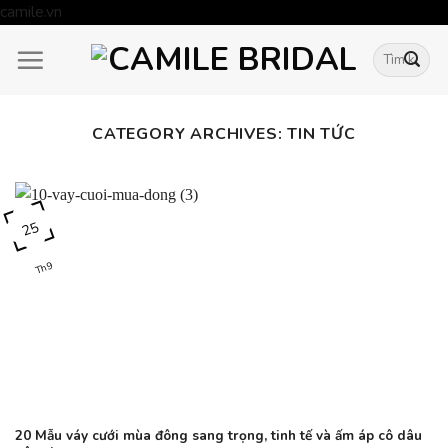
Skip
camile.vn
to
Tìm
content
kiếm:
CATEGORY ARCHIVES:
TIN TỨC
25
Th9
20 Mẫu váy cưới mùa đông sang trọng, tinh tế và ấm áp cô dâu