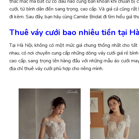
thắc mắc mà bất cứ cô dâu nào cũng băn khoăn khi chuẩn bị cho
cưới, từ bình dân đến sang trọng, cao cấp. Và giá cả cũng rấ
đi kèm. Sau đây, bạn hãy cùng Camile Bridal đi tìm hiểu giá th
Thuê váy cưới bao nhiêu tiền tại H
Tại Hà Nội, không có một mức giá chung thống nhất cho tất c
nhau, có nơi chuyên cung cấp những dòng váy cưới giá rẻ bình
cao cấp, sang trọng lên hàng đầu với những mẫu áo cưới may
địa chỉ thuê váy cưới phù hợp cho riêng mình.