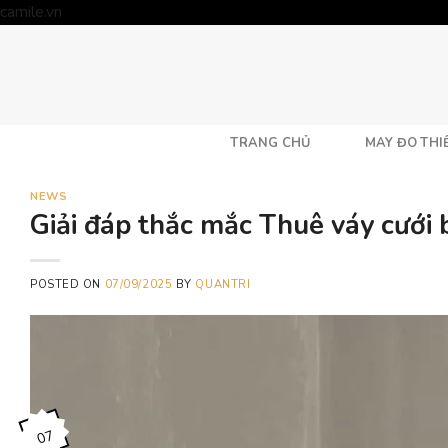
Skip
camile.vn
to
content
TRANG CHỦ
MAY ĐO THIẾ
NEWS
Giải đáp thắc mắc Thuê váy cưới b
POSTED ON
07/09/2025
BY
QUANTRI
07