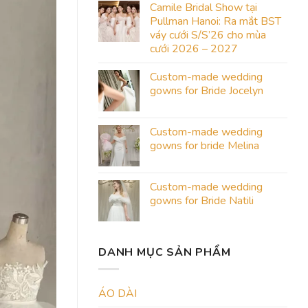
Camile Bridal Show tại
Pullman Hanoi: Ra mắt BST
váy cưới S/S’26 cho mùa
cưới 2026 – 2027
Custom-made wedding
gowns for Bride Jocelyn
Custom-made wedding
gowns for bride Melina
Custom-made wedding
gowns for Bride Natili
DANH MỤC SẢN PHẨM
ÁO DÀI