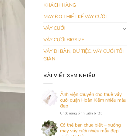
KHÁCH HÀNG
MAY ĐO THIẾT KẾ VÁY CƯỚI
VÁY CƯỚI
VÁY CƯỚI BIGSIZE
VÁY ĐI BÀN, DỰ TIỆC, VÁY CƯỚI TỐI
GIẢN
BÀI VIẾT XEM NHIỀU
Ảnh viện chuyên cho thuê váy
cưới quận Hoàn Kiếm nhiều mẫu
đẹp
ở
Chức năng bình luận bị tắt
Ảnh
viện
Có thể bạn chưa biết – xưởng
chuyên
may váy cưới nhiều mẫu đẹp
cho