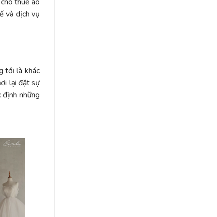
cho
o cho thuê áo
Sự
cô
ế và dịch vụ
Lựa
dâu
Chọn
Việt
Đầy
Ý
Nghĩa
và
Phong
 tới là khác
Cách
i lại đặt sự
c định những