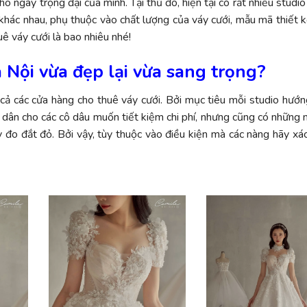
 ngày trọng đại của mình. Tại thủ đô, hiện tại có rất nhiều studi
t khác nhau, phụ thuộc vào chất lượng của váy cưới, mẫu mã thiết k
uê váy cưới là bao nhiêu nhé!
à Nội vừa đẹp lại vừa sang trọng?
ả các cửa hàng cho thuê váy cưới. Bởi mục tiêu mỗi studio hướng
 dân cho các cô dâu muốn tiết kiệm chi phí, nhưng cũng có những nơ
 đo đắt đỏ. Bởi vậy, tùy thuộc vào điều kiện mà các nàng hãy xá