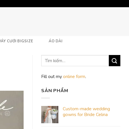
VÁY CƯỚI BIGSIZE
ÁO DÀI
Fill out my
online form
.
SẢN PHẨM
Custom-made wedding
gowns for Bride Celina