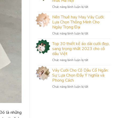
nhất Hà Nội
thuê
ở
Chức năng bình luận bị tắt
váy
Có
cưới
thể
quận
Nên Thuê hay May Váy Cưới:
bạn
Hoàn
Lựa Chọn Thông Minh Cho
chưa
Kiếm
Ngày Trọng Đại
biết
nhiều
ở
Chức năng bình luận bị tắt
–
mẫu
Nên
xưởng
đẹp
Thuê
may
Top 30 thiết kế áo dài cưới đẹp,
hay
váy
sang trọng nhất 2023 cho cô
May
cưới
dâu Việt
Váy
nhiều
ở
Chức năng bình luận bị tắt
Cưới:
mẫu
Top
Lựa
đẹp
30
Chọn
Váy Cưới Cho Cô Dâu Cổ Ngắn:
nhất
thiết
Thông
Hà
Sự Lựa Chọn Đầy Ý Nghĩa và
kế
Minh
Nội
Phong Cách
áo
Cho
ở
Chức năng bình luận bị tắt
dài
Ngày
Váy
cưới
Trọng
Cưới
đẹp,
Đại
Cho
sang
Cô
trọng
Dâu
nhất
Đó là những
Cổ
2023
Ngắn: