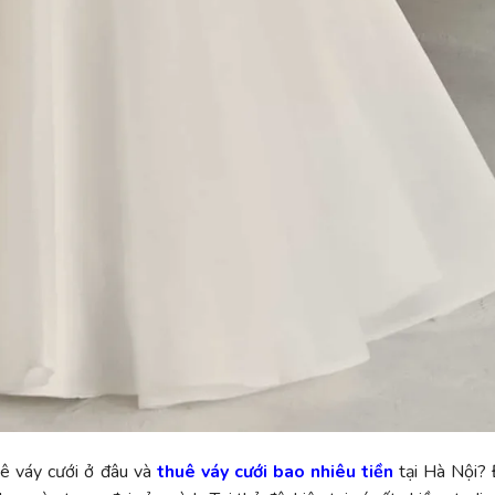
ê váy cưới ở đâu và
thuê váy cưới bao nhiêu tiền
tại Hà Nội? 