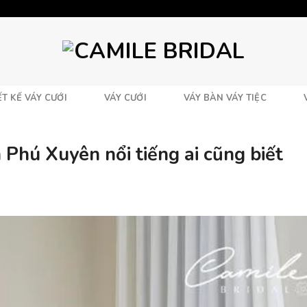
T KẾ VÁY CƯỚI
VÁY CƯỚI
VÁY BÀN VÁY TIỆC
 Phú Xuyên nổi tiếng ai cũng biết