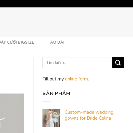
VÁY CƯỚI BIGSIZE
ÁO DÀI
Fill out my
online form
.
SẢN PHẨM
Custom-made wedding
gowns for Bride Celina