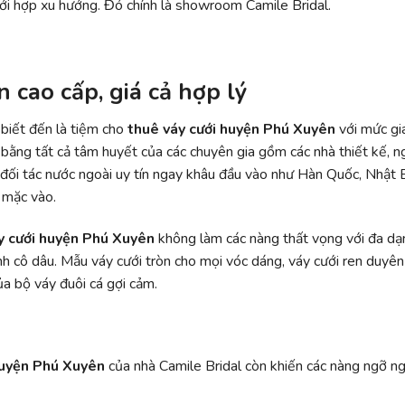
cưới hợp xu hướng. Đó chính là showroom Camile Bridal.
 cao cấp, giá cả hợp lý
 biết đến là tiệm cho
thuê váy cưới huyện Phú Xuyên
với mức gi
bằng tất cả tâm huyết của các chuyên gia gồm các nhà thiết kế, n
 đối tác nước ngoài uy tín ngay khâu đầu vào như Hàn Quốc, Nhật
 mặc vào.
y cưới huyện Phú Xuyên
không làm các nàng thất vọng với đa d
ính cô dâu. Mẫu váy cưới tròn cho mọi vóc dáng, váy cưới ren duyê
a bộ váy đuôi cá gợi cảm.
huyện Phú Xuyên
của nhà Camile Bridal còn khiến các nàng ngỡ ng