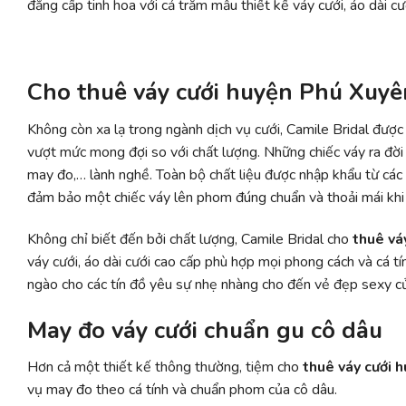
đẳng cấp tinh hoa với cả trăm mẫu thiết kế váy cưới, áo dài 
Cho thuê váy cưới huyện Phú Xuyên
Không còn xa lạ trong ngành dịch vụ cưới, Camile Bridal được
vượt mức mong đợi so với chất lượng. Những chiếc váy ra đời 
may đo,… lành nghề. Toàn bộ chất liệu được nhập khẩu từ các
đảm bảo một chiếc váy lên phom đúng chuẩn và thoải mái khi
Không chỉ biết đến bởi chất lượng, Camile Bridal cho
thuê vá
váy cưới, áo dài cưới cao cấp phù hợp mọi phong cách và cá t
ngào cho các tín đồ yêu sự nhẹ nhàng cho đến vẻ đẹp sexy củ
May đo váy cưới chuẩn gu cô dâu
Hơn cả một thiết kế thông thường, tiệm cho
thuê váy cưới 
vụ may đo theo cá tính và chuẩn phom của cô dâu.