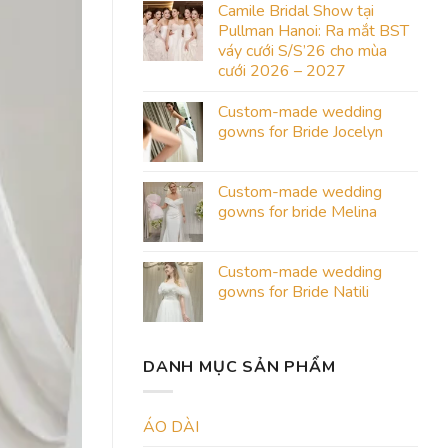
Camile Bridal Show tại
Pullman Hanoi: Ra mắt BST
váy cưới S/S’26 cho mùa
cưới 2026 – 2027
Custom-made wedding
gowns for Bride Jocelyn
Custom-made wedding
gowns for bride Melina
Custom-made wedding
gowns for Bride Natili
DANH MỤC SẢN PHẨM
ÁO DÀI