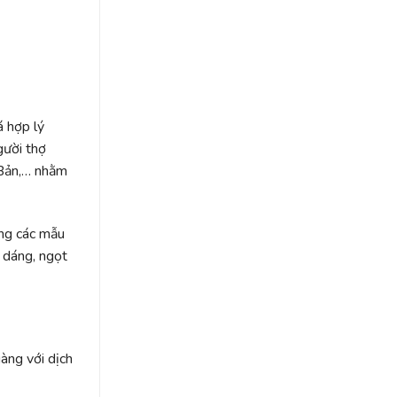
từ
Camile
Bridal
á hợp lý
gười thợ
 Bản,… nhằm
ạng các mẫu
n dáng, ngọt
àng với dịch