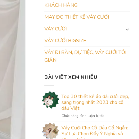
KHÁCH HÀNG
MAY ĐO THIẾT KẾ VÁY CƯỚI
VÁY CƯỚI
VÁY CƯỚI BIGSIZE
VÁY ĐI BÀN, DỰ TIỆC, VÁY CƯỚI TỐI
GIẢN
BÀI VIẾT XEM NHIỀU
Top 30 thiết kế áo dài cưới đẹp,
sang trọng nhất 2023 cho cô
dâu Việt
ở
Chức năng bình luận bị tắt
Top
30
Váy Cưới Cho Cô Dâu Cổ Ngắn:
thiết
Sự Lựa Chọn Đầy Ý Nghĩa và
kế