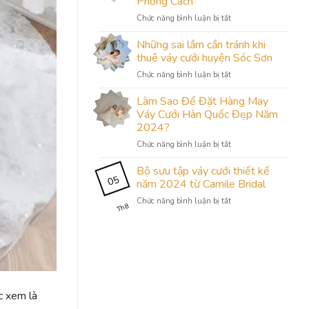
Phong Cách
áo
ở
Chức năng bình luận bị tắt
dài
Váy
cưới
Cưới
đẹp,
Những sai lầm cần tránh khi
Cho
sang
thuê váy cưới huyện Sóc Sơn
Cô
trọng
ở
Chức năng bình luận bị tắt
Dâu
nhất
Những
Cổ
2023
sai
Làm Sao Để Đặt Hàng May
Ngắn:
cho
lầm
Sự
Váy Cưới Hàn Quốc Đẹp Năm
cô
cần
Lựa
dâu
2024?
tránh
Chọn
Việt
ở
Chức năng bình luận bị tắt
khi
Đầy
Làm
thuê
Ý
Sao
váy
Bộ sưu tập váy cưới thiết kế
Nghĩa
05
Để
cưới
năm 2024 từ Camile Bridal
và
Đặt
huyện
Phong
ở
Chức năng bình luận bị tắt
Hàng
Sóc
Cách
Th8
Bộ
May
Sơn
sưu
Váy
tập
Cưới
váy
Hàn
cưới
Quốc
thiết
Đẹp
kế
Năm
c xem là
năm
2024?
2024