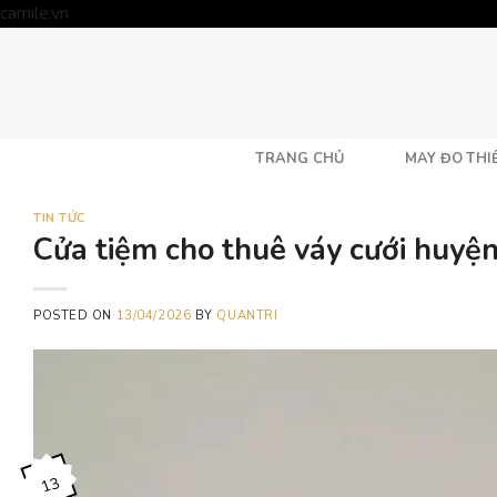
Skip
camile.vn
to
content
TRANG CHỦ
MAY ĐO THIẾ
TIN TỨC
Cửa tiệm cho thuê váy cưới huyện
POSTED ON
13/04/2026
BY
QUANTRI
13