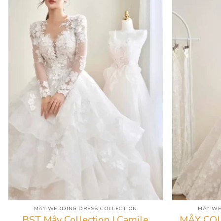
MÂY WEDDING DRESS COLLECTION
MÂY WE
BST Mây Collection | Camile
MÂY COL