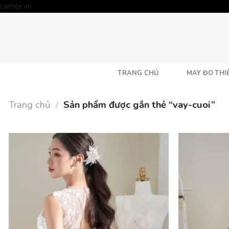
Skip
camile.vn
to
content
TRANG CHỦ
MAY ĐO THIẾ
Trang chủ
/
Sản phẩm được gắn thẻ “vay-cuoi”