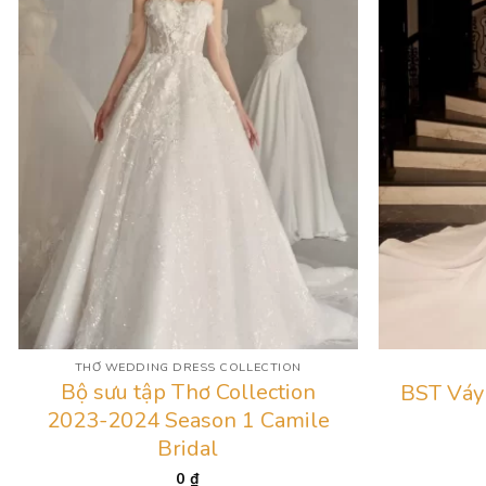
THƠ WEDDING DRESS COLLECTION
Bộ sưu tập Thơ Collection
BST Váy 
2023-2024 Season 1 Camile
Bridal
0
₫