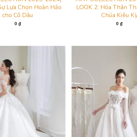
Sự Lựa Chọn Hoàn Hảo
LOOK 2: Hóa Thân Th
cho Cô Dâu
Chúa Kiêu K
0
₫
0
₫