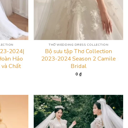
LECTION
THƠ WEDDING DRESS COLLECTION
23-2024|
Bộ sưu tập Thơ Collection
Hoàn Hảo
2023-2024 Season 2 Camile
 và Chất
Bridal
0
₫