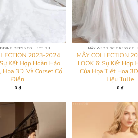
DDING DRESS COLLECTION
MÂY WEDDING DRESS COL
LECTION 2023-2024|
MÂY COLLECTION 20
 Sự Kết Hợp Hoàn Hảo
LOOK 6: Sự Kết Hợp 
, Hoa 3D, Và Corset Cổ
Của Họa Tiết Hoa 3D
Điển
Liệu Tulle
0
₫
0
₫