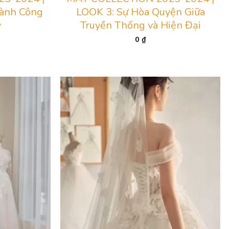
ành Công
LOOK 3: Sự Hòa Quyện Giữa
ỳ
Truyền Thống và Hiện Đại
0
₫