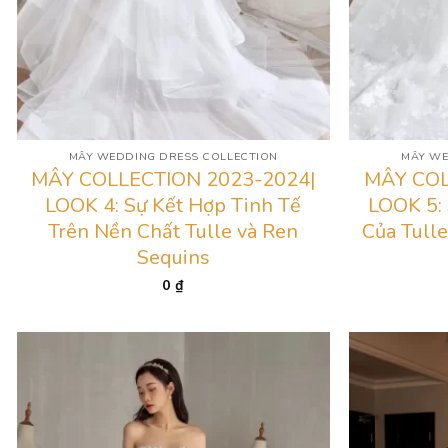
MÂY WEDDING DRESS COLLECTION
MÂY WE
MÂY COLLECTION 2023-2024|
MÂY COL
LOOK 4: Sự Kết Hợp Tinh Tế
LOOK 5:
Trên Nền Chất Tulle và Ren
Của Tulle
Sequins
0
₫