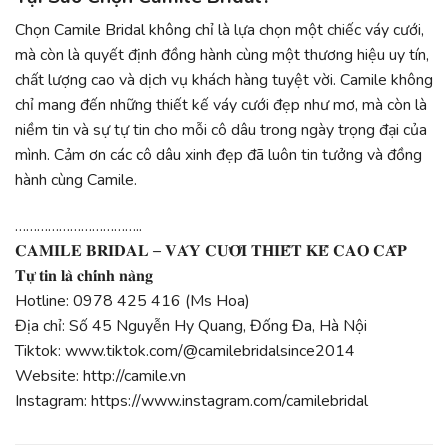
Chọn Camile Bridal không chỉ là lựa chọn một chiếc váy cưới,
mà còn là quyết định đồng hành cùng một thương hiệu uy tín,
chất lượng cao và dịch vụ khách hàng tuyệt vời. Camile không
chỉ mang đến những thiết kế váy cưới đẹp như mơ, mà còn là
niềm tin và sự tự tin cho mỗi cô dâu trong ngày trọng đại của
mình. Cảm ơn các cô dâu xinh đẹp đã luôn tin tưởng và đồng
hành cùng Camile.
……………………………..
𝐂𝐀𝐌𝐈𝐋𝐄 𝐁𝐑𝐈𝐃𝐀𝐋 – 𝐕𝐀́𝐘 𝐂𝐔̛𝐎̛́𝐈 𝐓𝐇𝐈𝐄̂́𝐓 𝐊𝐄̂́ 𝐂𝐀𝐎 𝐂𝐀̂́𝐏
𝐓𝐮̛̣ 𝐭𝐢𝐧 𝐥𝐚̀ 𝐜𝐡𝐢́𝐧𝐡 𝐧𝐚̀𝐧𝐠
Hotline: 0978 425 416 (Ms Hoa)
Địa chỉ: Số 45 Nguyễn Hy Quang, Đống Đa, Hà Nội
Tiktok: www.tiktok.com/@camilebridalsince2014
Website: http://camile.vn
Instagram: https://www.instagram.com/camilebridal