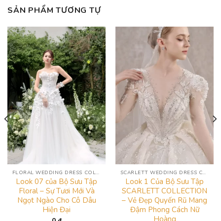
SẢN PHẨM TƯƠNG TỰ
FLORAL WEDDING DRESS COLLECTION
SCARLETT WEDDING DRESS COLLECTION
Look 07 của Bộ Sưu Tập
Look 1 Của Bộ Sưu Tập
Floral – Sự Tươi Mới Và
SCARLETT COLLECTION
Ngọt Ngào Cho Cô Dâu
– Vẻ Đẹp Quyến Rũ Mang
Hiện Đại
Đậm Phong Cách Nữ
Hoàng
0
₫