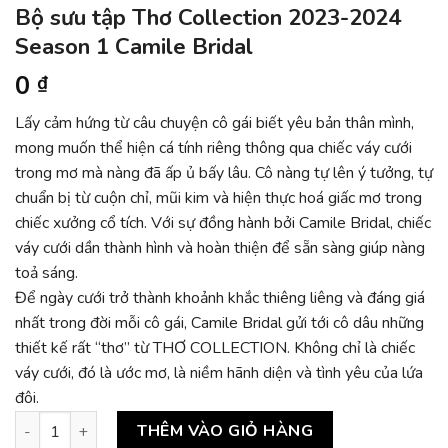
Bộ sưu tập Thơ Collection 2023-2024
Season 1 Camile Bridal
0
₫
Lấy cảm hứng từ câu chuyện cô gái biết yêu bản thân mình,
mong muốn thể hiện cá tính riêng thông qua chiếc váy cưới
trong mơ mà nàng đã ấp ủ bấy lâu. Cô nàng tự lên ý tưởng, tự
chuẩn bị từ cuộn chỉ, mũi kim và hiện thực hoá giấc mơ trong
chiếc xưởng cổ tích. Với sự đồng hành bởi Camile Bridal, chiếc
váy cưới dần thành hình và hoàn thiện để sẵn sàng giúp nàng
toả sáng.
Để ngày cưới trở thành khoảnh khắc thiêng liêng và đáng giá
nhất trong đời mỗi cô gái, Camile Bridal gửi tới cô dâu những
thiết kế rất “thơ” từ THƠ COLLECTION. Không chỉ là chiếc
váy cưới, đó là ước mơ, là niềm hãnh diện và tình yêu của lứa
đôi.
Bộ sưu tập Thơ Collection 2023-2024 Season 1 Camile Bridal 
THÊM VÀO GIỎ HÀNG