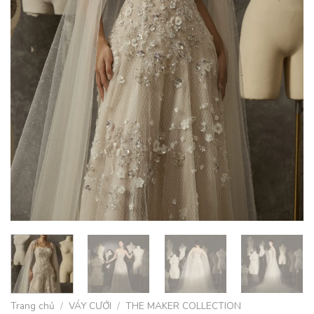
Trang chủ
/
VÁY CƯỚI
/
THE MAKER COLLECTION