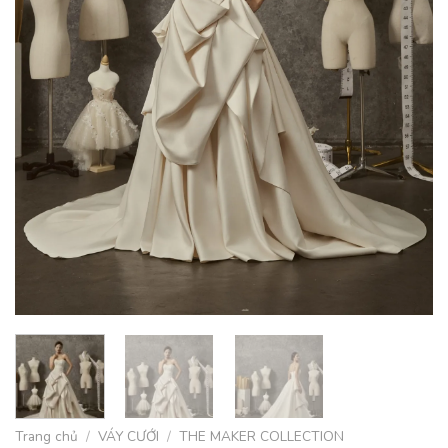
Trang chủ
/
VÁY CƯỚI
/
THE MAKER COLLECTION