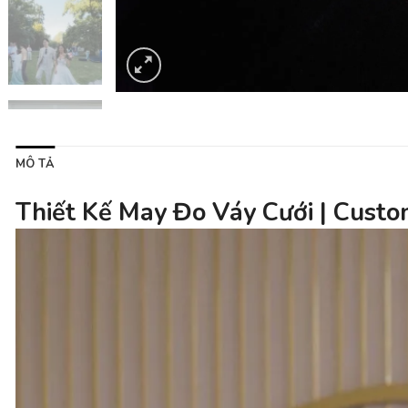
MÔ TẢ
Thiết Kế May Đo Váy Cưới | Cust