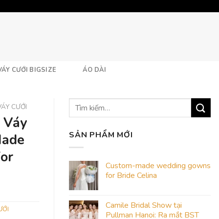
VÁY CƯỚI BIGSIZE
ÁO DÀI
VÁY CƯỚI
 Váy
SẢN PHẨM MỚI
Made
or
Custom-made wedding gowns
for Bride Celina
Camile Bridal Show tại
ƯỚI
Pullman Hanoi: Ra mắt BST