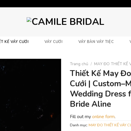
T KẾ VÁY CƯỚI
VÁY CƯỚI
VÁY BÀN VÁY TIỆC
Trang chủ
/
MAY ĐO THIẾT KẾ 
Thiết Kế May Đo
Cưới | Custom–
Wedding Dress f
Bride Aline
Fill out my
online form
.
Danh mục:
MAY ĐO THIẾT KẾ VÁY C