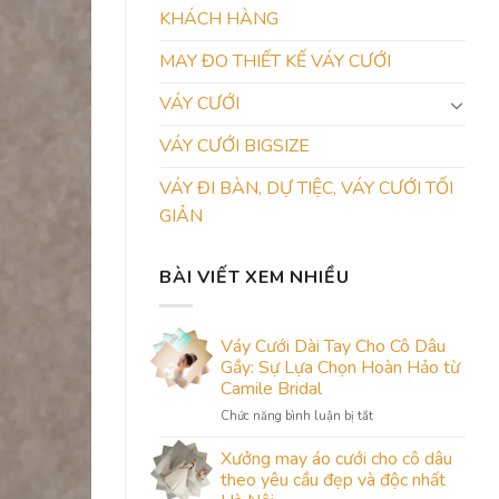
KHÁCH HÀNG
MAY ĐO THIẾT KẾ VÁY CƯỚI
VÁY CƯỚI
VÁY CƯỚI BIGSIZE
VÁY ĐI BÀN, DỰ TIỆC, VÁY CƯỚI TỐI
GIẢN
BÀI VIẾT XEM NHIỀU
Váy Cưới Dài Tay Cho Cô Dâu
Gầy: Sự Lựa Chọn Hoàn Hảo từ
Camile Bridal
ở
Chức năng bình luận bị tắt
Váy
Cưới
Xưởng may áo cưới cho cô dâu
Dài
theo yêu cầu đẹp và độc nhất
Tay