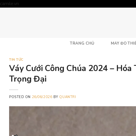
Skip
camile.vn
to
content
TRANG CHỦ
MAY ĐO THIẾ
TIN TỨC
Váy Cưới Công Chúa 2024 – Hóa
Trọng Đại
POSTED ON
26/06/2026
BY
QUANTRI