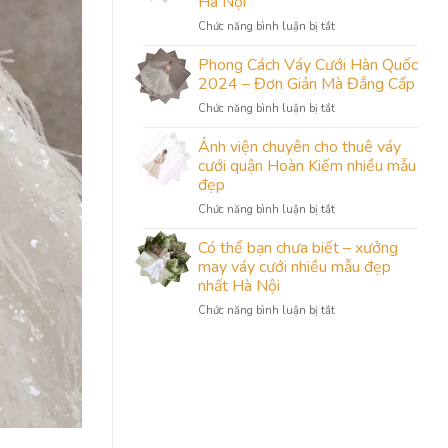
Hà Nội
Cho
ở
Chức năng bình luận bị tắt
Cô
Xưởng
Dâu
may
Gầy:
Phong Cách Váy Cưới Hàn Quốc
áo
Sự
2024 – Đơn Giản Mà Đẳng Cấp
cưới
Lựa
ở
Chức năng bình luận bị tắt
cho
Chọn
Phong
cô
Hoàn
Cách
Ảnh viện chuyên cho thuê váy
dâu
Hảo
Váy
theo
cưới quận Hoàn Kiếm nhiều mẫu
từ
Cưới
yêu
Camile
đẹp
Hàn
cầu
Bridal
ở
Chức năng bình luận bị tắt
Quốc
đẹp
Ảnh
2024
và
viện
–
Có thể bạn chưa biết – xưởng
độc
chuyên
Đơn
may váy cưới nhiều mẫu đẹp
nhất
cho
Giản
Hà
nhất Hà Nội
thuê
Mà
Nội
ở
Chức năng bình luận bị tắt
váy
Đẳng
Có
cưới
Cấp
thể
quận
bạn
Hoàn
chưa
Kiếm
biết
nhiều
–
mẫu
xưởng
đẹp
may