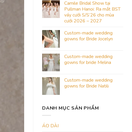
Camile Bridal Show tại
Pullman Hanoi: Ra mắt BST
váy cưới S/S’26 cho mùa
cưới 2026 – 2027
Custom-made wedding
gowns for Bride Jocelyn
Custom-made wedding
gowns for bride Melina
Custom-made wedding
gowns for Bride Natili
DANH MỤC SẢN PHẨM
ÁO DÀI