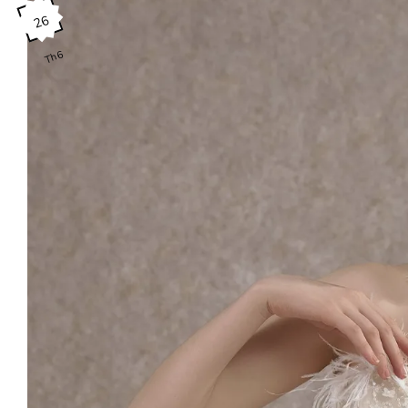
26
Th6