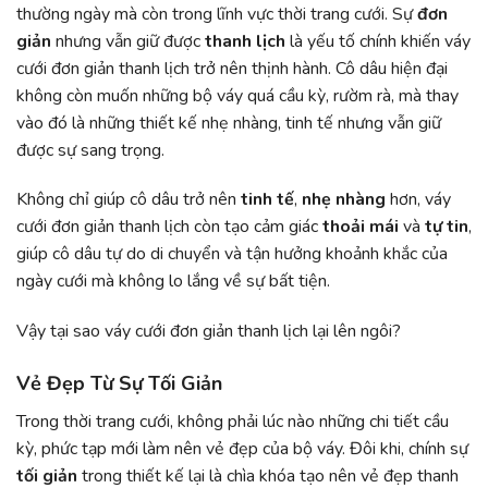
thường ngày mà còn trong lĩnh vực thời trang cưới. Sự
đơn
giản
nhưng vẫn giữ được
thanh lịch
là yếu tố chính khiến váy
cưới đơn giản thanh lịch trở nên thịnh hành. Cô dâu hiện đại
không còn muốn những bộ váy quá cầu kỳ, rườm rà, mà thay
vào đó là những thiết kế nhẹ nhàng, tinh tế nhưng vẫn giữ
được sự sang trọng.
Không chỉ giúp cô dâu trở nên
tinh tế
,
nhẹ nhàng
hơn, váy
cưới đơn giản thanh lịch còn tạo cảm giác
thoải mái
và
tự tin
,
giúp cô dâu tự do di chuyển và tận hưởng khoảnh khắc của
ngày cưới mà không lo lắng về sự bất tiện.
Vậy tại sao váy cưới đơn giản thanh lịch lại lên ngôi?
Vẻ Đẹp Từ Sự Tối Giản
Trong thời trang cưới, không phải lúc nào những chi tiết cầu
kỳ, phức tạp mới làm nên vẻ đẹp của bộ váy. Đôi khi, chính sự
tối giản
trong thiết kế lại là chìa khóa tạo nên vẻ đẹp thanh