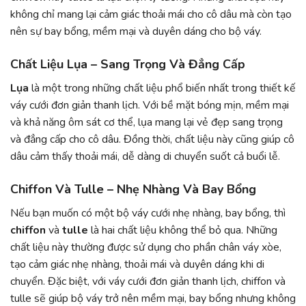
không chỉ mang lại cảm giác thoải mái cho cô dâu mà còn tạo
nên sự bay bổng, mềm mại và duyên dáng cho bộ váy.
Chất Liệu Lụa – Sang Trọng Và Đẳng Cấp
Lụa
là một trong những chất liệu phổ biến nhất trong thiết kế
váy cưới đơn giản thanh lịch. Với bề mặt bóng mịn, mềm mại
và khả năng ôm sát cơ thể, lụa mang lại vẻ đẹp sang trọng
và đẳng cấp cho cô dâu. Đồng thời, chất liệu này cũng giúp cô
dâu cảm thấy thoải mái, dễ dàng di chuyển suốt cả buổi lễ.
Chiffon Và Tulle – Nhẹ Nhàng Và Bay Bổng
Nếu bạn muốn có một bộ váy cưới nhẹ nhàng, bay bổng, thì
chiffon
và
tulle
là hai chất liệu không thể bỏ qua. Những
chất liệu này thường được sử dụng cho phần chân váy xòe,
tạo cảm giác nhẹ nhàng, thoải mái và duyên dáng khi di
chuyển. Đặc biệt, với váy cưới đơn giản thanh lịch, chiffon và
tulle sẽ giúp bộ váy trở nên mềm mại, bay bổng nhưng không