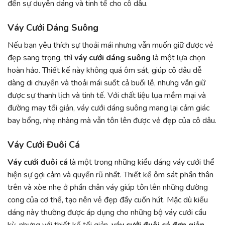
đến sự duyên dáng và tinh tế cho cô dâu.
Váy Cưới Dáng Suông
Nếu bạn yêu thích sự thoải mái nhưng vẫn muốn giữ được vẻ
đẹp sang trọng, thì
váy cưới dáng suông
là một lựa chọn
hoàn hảo. Thiết kế này không quá ôm sát, giúp cô dâu dễ
dàng di chuyển và thoải mái suốt cả buổi lễ, nhưng vẫn giữ
được sự thanh lịch và tinh tế. Với chất liệu lụa mềm mại và
đường may tối giản, váy cưới dáng suông mang lại cảm giác
bay bổng, nhẹ nhàng mà vẫn tôn lên được vẻ đẹp của cô dâu.
Váy Cưới Đuôi Cá
Váy cưới đuôi cá
là một trong những kiểu dáng váy cưới thể
hiện sự gợi cảm và quyến rũ nhất. Thiết kế ôm sát phần thân
trên và xòe nhẹ ở phần chân váy giúp tôn lên những đường
cong của cơ thể, tạo nên vẻ đẹp đầy cuốn hút. Mặc dù kiểu
dáng này thường được áp dụng cho những bộ váy cưới cầu
kỳ, nhưng với thiết kế tối giản,
váy cưới đuôi cá đơn giản