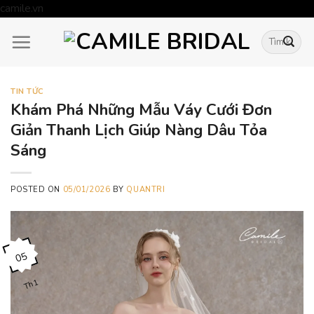
Skip
camile.vn
to
Tìm
content
kiếm:
TIN TỨC
Khám Phá Những Mẫu Váy Cưới Đơn
Giản Thanh Lịch Giúp Nàng Dâu Tỏa
Sáng
POSTED ON
05/01/2026
BY
QUANTRI
05
Th1