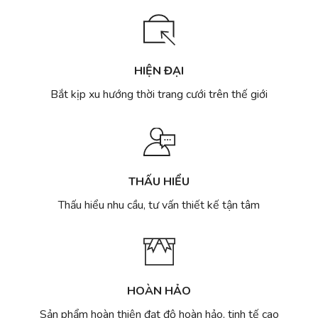
Đẹp
nhẹ
Tinh
nhàng
Tế
và
Sang
Trọng
HIỆN ĐẠI
Cho
Ngày
Bắt kịp xu hướng thời trang cưới trên thế giới
Cưới
THẤU HIỂU
Thấu hiểu nhu cầu, tư vấn thiết kế tận tâm
HOÀN HẢO
Sản phẩm hoàn thiện đạt độ hoàn hảo, tinh tế cao