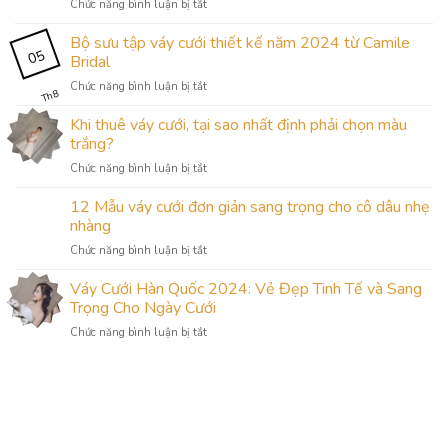
ở
Chức năng bình luận bị tắt
Làm
Sao
Bộ sưu tập váy cưới thiết kế năm 2024 từ Camile
05
Để
Bridal
Đặt
ở
Chức năng bình luận bị tắt
Hàng
Th8
Bộ
May
sưu
Khi thuê váy cưới, tại sao nhất định phải chọn màu
Váy
tập
Cưới
trắng?
váy
Hàn
ở
Chức năng bình luận bị tắt
cưới
Quốc
Khi
thiết
Đẹp
thuê
12 Mẫu váy cưới đơn giản sang trọng cho cô dâu nhẹ
kế
Năm
váy
năm
nhàng
2024?
cưới,
2024
ở
Chức năng bình luận bị tắt
tại
từ
12
sao
Camile
Mẫu
Váy Cưới Hàn Quốc 2024: Vẻ Đẹp Tinh Tế và Sang
nhất
Bridal
váy
định
Trọng Cho Ngày Cưới
cưới
phải
ở
Chức năng bình luận bị tắt
đơn
chọn
Váy
giản
màu
Cưới
sang
trắng?
Hàn
trọng
Quốc
cho
2024:
cô
Vẻ
dâu