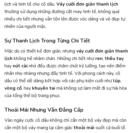
lịch và tinh tế cho cô dâu.
Váy cưới đơn giản thanh lịch
thường sử dụng những đường cắt may tinh tế, không quá
nhiều chi tiết nhưng vẫn tôn lên được vóc dáng và vẻ đẹp tự
nhiên của người mặc.
Sự Thanh Lịch Trong Từng Chi Tiết
Mặc dù có thiết kế đơn giản, nhưng
váy cưới đơn giản thanh
lịch
không hề nhàm chán. Những chi tiết như
ren
,
thêu tay
,
hay
nút cài
nhỏ đều được chăm chút kỹ lưỡng, tạo nên điểm
nhấn nhẹ nhàng nhưng đầy tinh tế. Với phong cách này, cô
dâu có thể dễ dàng kết hợp với các phụ kiện cưới như
lúp
,
vòng cổ
, hay
khuyên tai
mà không sợ làm mất đi sự hài hòa
của tổng thể bộ trang phục.
Thoải Mái Nhưng Vẫn Đẳng Cấp
Vào ngày cưới, cô dâu không chỉ cần một bộ váy đẹp mà còn
cần một bộ váy mang lại cảm giác
thoải mái
suốt cả buổi lễ.