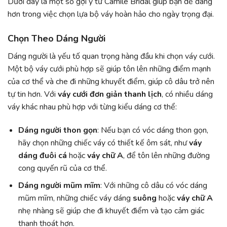
Dưới đây là một số gợi ý từ Camile Bridal giúp bạn dễ dàng
hơn trong việc chọn lựa bộ váy hoàn hảo cho ngày trọng đại.
Chọn Theo Dáng Người
Dáng người là yếu tố quan trọng hàng đầu khi chọn váy cưới.
Một bộ váy cưới phù hợp sẽ giúp tôn lên những điểm mạnh
của cơ thể và che đi những khuyết điểm, giúp cô dâu trở nên
tự tin hơn. Với
váy cưới đơn giản thanh lịch
, có nhiều dáng
váy khác nhau phù hợp với từng kiểu dáng cơ thể:
Dáng người thon gọn
: Nếu bạn có vóc dáng thon gọn,
hãy chọn những chiếc váy có thiết kế ôm sát, như
váy
dáng đuôi cá
hoặc
váy chữ A
, để tôn lên những đường
cong quyến rũ của cơ thể.
Dáng người mũm mĩm
: Với những cô dâu có vóc dáng
mũm mĩm, những chiếc váy dáng
suông
hoặc
váy chữ A
nhẹ nhàng sẽ giúp che đi khuyết điểm và tạo cảm giác
thanh thoát hơn.