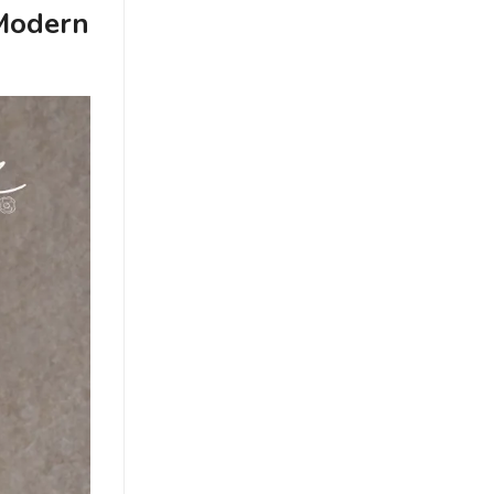
Sang
 Modern
Trọng
Cho
Ngày
Cưới