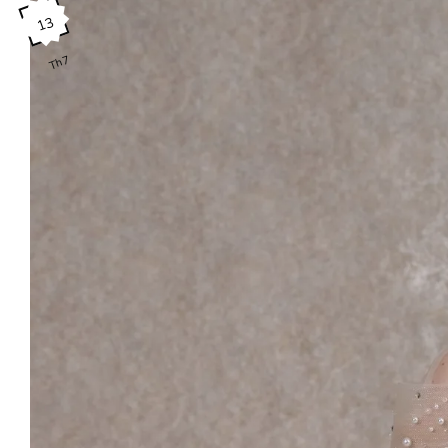
13
Th7