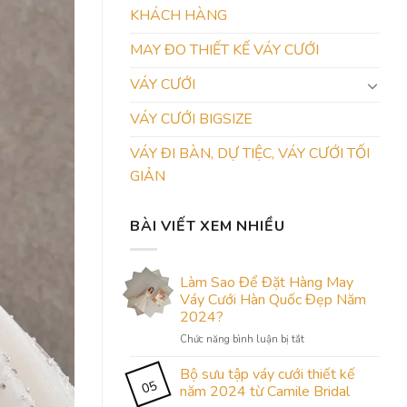
KHÁCH HÀNG
MAY ĐO THIẾT KẾ VÁY CƯỚI
VÁY CƯỚI
VÁY CƯỚI BIGSIZE
VÁY ĐI BÀN, DỰ TIỆC, VÁY CƯỚI TỐI
GIẢN
BÀI VIẾT XEM NHIỀU
Làm Sao Để Đặt Hàng May
Váy Cưới Hàn Quốc Đẹp Năm
2024?
ở
Chức năng bình luận bị tắt
Làm
Sao
Bộ sưu tập váy cưới thiết kế
05
Để
năm 2024 từ Camile Bridal
Đặt