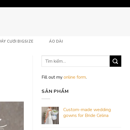
VÁY CƯỚI BIGSIZE
ÁO DÀI
Fill out my
online form
.
SẢN PHẨM
Custom-made wedding
gowns for Bride Celina