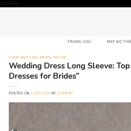
Skip
camile.vn
to
content
TRANG CHỦ
MAY ĐO THIẾ
CHỤP ẢNH CƯỚI
,
NEWS
,
TIN TỨC
Wedding Dress Long Sleeve: Top
Dresses for Brides”
POSTED ON
13/07/2026
BY
QUANTRI