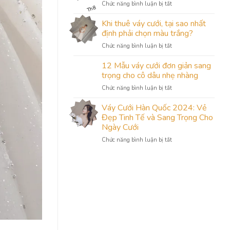
ở
Chức năng bình luận bị tắt
Hàng
Th8
Bộ
May
sưu
Khi thuê váy cưới, tại sao nhất
Váy
tập
Cưới
định phải chọn màu trắng?
váy
Hàn
ở
Chức năng bình luận bị tắt
cưới
Quốc
Khi
thiết
Đẹp
thuê
12 Mẫu váy cưới đơn giản sang
kế
Năm
váy
năm
trọng cho cô dâu nhẹ nhàng
2024?
cưới,
2024
ở
Chức năng bình luận bị tắt
tại
từ
12
sao
Camile
Mẫu
Váy Cưới Hàn Quốc 2024: Vẻ
nhất
Bridal
váy
định
Đẹp Tinh Tế và Sang Trọng Cho
cưới
phải
Ngày Cưới
đơn
chọn
ở
Chức năng bình luận bị tắt
giản
màu
Váy
sang
trắng?
Cưới
trọng
Hàn
cho
Quốc
cô
2024:
dâu
Vẻ
nhẹ
Đẹp
nhàng
Tinh
Tế
và