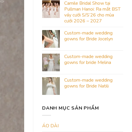
Camile Bridal Show tại
Pullman Hanoi: Ra mắt BST
váy cưới S/S’26 cho mùa
cưới 2026 – 2027
Custom-made wedding
gowns for Bride Jocelyn
Custom-made wedding
gowns for bride Melina
Custom-made wedding
gowns for Bride Natili
DANH MỤC SẢN PHẨM
ÁO DÀI