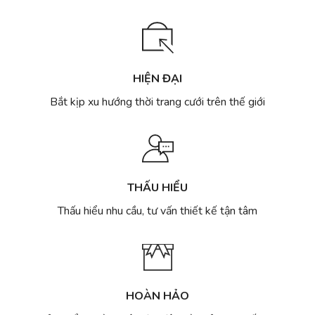
xưởng
mẫu
may
đẹp
váy
cưới
nhiều
mẫu
HIỆN ĐẠI
đẹp
nhất
Bắt kịp xu hướng thời trang cưới trên thế giới
Hà
Nội
THẤU HIỂU
Thấu hiểu nhu cầu, tư vấn thiết kế tận tâm
HOÀN HẢO