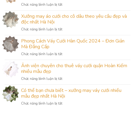
ở
Chức năng bình luận bị tắt
Váy
Cưới
Xưởng may áo cưới cho cô dâu theo yêu cầu đẹp và
Dài
độc nhất Hà Nội
Tay
ở
Chức năng bình luận bị tắt
Cho
Xưởng
Cô
may
Phong Cách Váy Cưới Hàn Quốc 2024 – Đơn Giản
Dâu
áo
Gầy:
Mà Đẳng Cấp
cưới
Sự
ở
Chức năng bình luận bị tắt
cho
Lựa
Phong
cô
Chọn
Cách
Ảnh viện chuyên cho thuê váy cưới quận Hoàn Kiếm
dâu
Hoàn
Váy
theo
nhiều mẫu đẹp
Hảo
Cưới
yêu
từ
ở
Chức năng bình luận bị tắt
Hàn
cầu
Camile
Ảnh
Quốc
đẹp
Bridal
viện
Có thể bạn chưa biết – xưởng may váy cưới nhiều
2024
và
chuyên
–
mẫu đẹp nhất Hà Nội
độc
cho
Đơn
nhất
ở
Chức năng bình luận bị tắt
thuê
Giản
Hà
Có
váy
Mà
Nội
thể
cưới
Đẳng
bạn
quận
Cấp
chưa
Hoàn
biết
Kiếm
–
nhiều