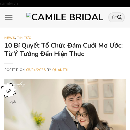
Skip
camile.vn
to
Tìm
content
kiếm:
NEWS
,
TIN TỨC
10 Bí Quyết Tổ Chức Đám Cưới Mơ Ước:
Từ Ý Tưởng Đến Hiện Thực
POSTED ON
08/04/2026
BY
QUANTRI
08
Th4