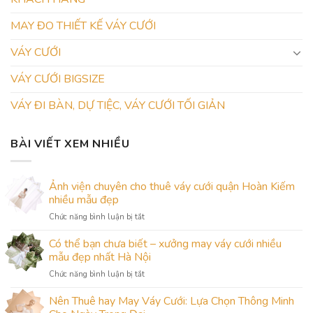
MAY ĐO THIẾT KẾ VÁY CƯỚI
VÁY CƯỚI
VÁY CƯỚI BIGSIZE
VÁY ĐI BÀN, DỰ TIỆC, VÁY CƯỚI TỐI GIẢN
BÀI VIẾT XEM NHIỀU
Ảnh viện chuyên cho thuê váy cưới quận Hoàn Kiếm
nhiều mẫu đẹp
ở
Chức năng bình luận bị tắt
Ảnh
viện
Có thể bạn chưa biết – xưởng may váy cưới nhiều
chuyên
mẫu đẹp nhất Hà Nội
cho
ở
Chức năng bình luận bị tắt
thuê
Có
váy
thể
Nên Thuê hay May Váy Cưới: Lựa Chọn Thông Minh
cưới
bạn
quận