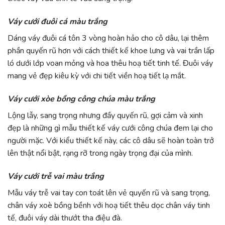
Váy cưới đuôi cá màu trắng
Dáng váy đuôi cá tôn 3 vòng hoàn hảo cho cô dâu, lại thêm
phần quyến rũ hơn với cách thiết kế khoe lưng và vai trần lấp
ló dưới lớp voan mỏng và hoa thêu hoạ tiết tinh tế. Đuôi váy
mang vẻ đẹp kiêu kỳ với chi tiết viền hoạ tiết lạ mắt.
Váy cưới xòe bồng công chúa màu trắng
Lộng lẫy, sang trọng nhưng đầy quyến rũ, gợi cảm và xinh
đẹp là những gì mẫu thiết kế váy cưới công chúa đem lại cho
người mặc. Với kiểu thiết kế này, các cô dâu sẽ hoàn toàn trở
lên thật nổi bật, rạng rỡ trong ngày trọng đại của mình.
Váy cưới trễ vai màu trắng
Mẫu váy trễ vai tay con toát lên vẻ quyến rũ và sang trọng,
chân váy xoè bồng bềnh với hoạ tiết thêu dọc chân váy tinh
tế, đuôi váy dài thướt tha điệu đà.