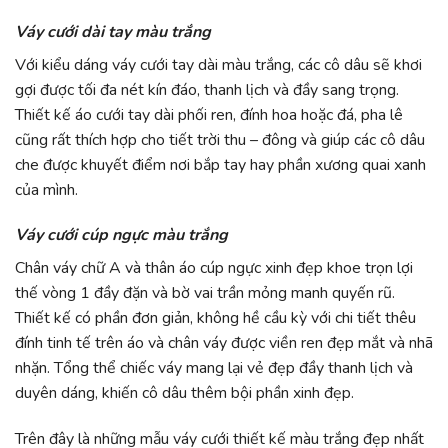
Váy cưới dài tay màu trắng
Với kiểu dáng váy cưới tay dài màu trắng, các cô dâu sẽ khơi
gợi được tối đa nét kín đáo, thanh lịch và đầy sang trọng.
Thiết kế áo cưới tay dài phối ren, đính hoa hoặc đá, pha lê
cũng rất thích hợp cho tiết trời thu – đông và giúp các cô dâu
che được khuyết điểm nơi bắp tay hay phần xương quai xanh
của mình.
Váy cưới cúp ngực màu trắng
Chân váy chữ A và thân áo cúp ngực xinh đẹp khoe trọn lợi
thế vòng 1 đầy đặn và bờ vai trần mỏng manh quyến rũ.
Thiết kế có phần đơn giản, không hề cầu kỳ với chi tiết thêu
đính tinh tế trên áo và chân váy được viền ren đẹp mắt và nhã
nhặn. Tổng thể chiếc váy mang lại vẻ đẹp đầy thanh lịch và
duyên dáng, khiến cô dâu thêm bội phần xinh đẹp.
Trên đây là những mẫu váy cưới thiết kế màu trắng đẹp nhất