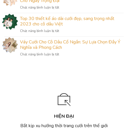
Cho Ngày Trọng Đại
chưa
Hoàn
ở
Chức năng bình luận bị tắt
biết
Kiếm
Nên
–
nhiều
Thuê
Top 30 thiết kế áo dài cưới đẹp, sang trọng nhất
xưởng
mẫu
hay
may
2023 cho cô dâu Việt
đẹp
May
váy
ở
Chức năng bình luận bị tắt
Váy
cưới
Top
Cưới:
nhiều
30
Váy Cưới Cho Cô Dâu Cổ Ngắn: Sự Lựa Chọn Đầy Ý
Lựa
mẫu
thiết
Chọn
Nghĩa và Phong Cách
đẹp
kế
Thông
nhất
ở
Chức năng bình luận bị tắt
áo
Minh
Hà
Váy
dài
Cho
Nội
Cưới
cưới
Ngày
Cho
đẹp,
Trọng
Cô
sang
Đại
Dâu
trọng
Cổ
nhất
Ngắn:
2023
Sự
cho
Lựa
cô
Chọn
dâu
Đầy
Việt
Ý
HIỆN ĐẠI
Nghĩa
và
Bắt kịp xu hướng thời trang cưới trên thế giới
Phong