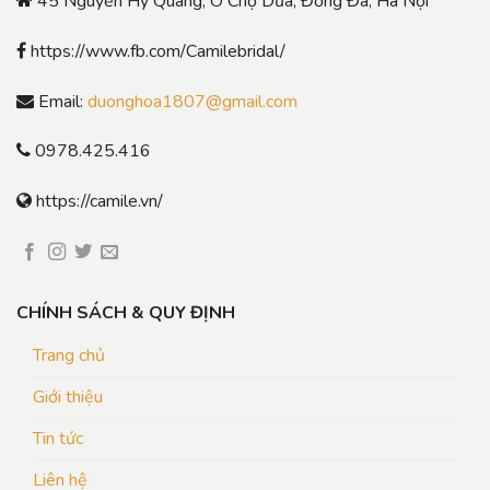
45 Nguyễn Hy Quang, Ô Chợ Dừa, Đống Đa, Hà Nội
https://www.fb.com/Camilebridal/
Email:
duonghoa1807@gmail.com
0978.425.416
https://camile.vn/
CHÍNH SÁCH & QUY ĐỊNH
Trang chủ
Giới thiệu
Tin tức
Liên hệ