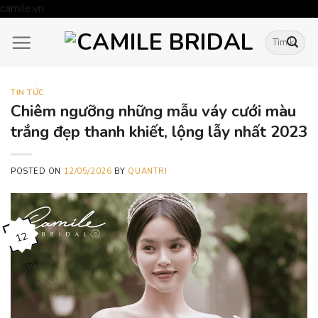
Skip
camile.vn
to
Tìm
content
kiếm:
TIN TỨC
Chiêm ngưỡng những mẫu váy cưới màu
trắng đẹp thanh khiết, lộng lẫy nhất 2023
POSTED ON
12/05/2026
BY
QUANTRI
12
Th5