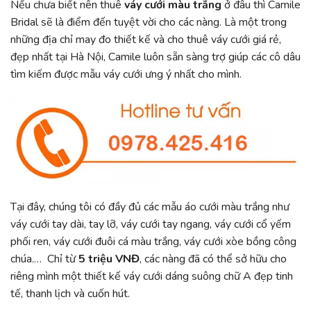
Nếu chưa biết nên thuê
váy cưới màu trắng
ở đâu thì Camile
Bridal sẽ là điểm đến tuyệt vời cho các nàng. Là một trong
những địa chỉ may đo thiết kế và cho thuê váy cưới giá rẻ,
đẹp nhất tại Hà Nội, Camile luôn sẵn sàng trợ giúp các cô dâu
tìm kiếm được mẫu váy cưới ưng ý nhất cho mình.
Tại đây, chúng tôi có đầy đủ các mẫu áo cưới màu trắng như
váy cưới tay dài, tay lỡ, váy cưới tay ngang, váy cưới cổ yếm
phối ren, váy cưới đuôi cá màu trắng, váy cưới xòe bồng công
chúa.… Chỉ từ
5 triệu VNĐ
, các nàng đã có thể sở hữu cho
riêng mình một thiết kế váy cưới dáng suông chữ A đẹp tinh
tế, thanh lịch và cuốn hút.