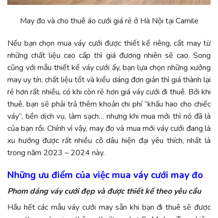
May đo và
cho thuê áo cưới giá rẻ ở Hà Nội tại Camile
Nếu bạn chọn mua váy cưới được thiết kế riêng, cắt may từ
những chất liệu cao cấp thì giá đương nhiên sẽ cao. Song
cũng với mẫu thiết kế váy cưới ấy, bạn lựa chọn những xưởng
may uy tín, chất liệu tốt và kiểu dáng đơn giản thì giá thành lại
rẻ hơn rất nhiều, có khi còn rẻ hơn giá váy cưới đi thuê. Bởi khi
thuê, bạn sẽ phải trả thêm khoản chi phí “khấu hao cho chiếc
váy”, tiền dịch vụ, làm sạch… nhưng khi mua mới thì nó đã là
của bạn rồi. Chính vì vậy, may đo và mua mới váy cưới đang là
xu hướng được rất nhiều cô dâu hiện đại yêu thích, nhất là
trong năm 2023 – 2024 này.
Những ưu điểm của việc mua váy cưới may đo
Phom dáng váy cưới đẹp và được thiết kế theo yêu cầu
Hầu hết các mẫu váy cưới may sẵn khi bạn đi thuê sẽ được