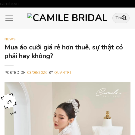
Skip
camile.vn
to
Tìm
content
kiếm:
NEWS
Mua áo cưới giá rẻ hơn thuê, sự thật có
phải hay không?
POSTED ON
03/08/2026
BY
QUANTRI
03
Th8