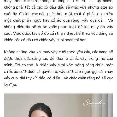
may theo các size thông thường như S, M, L… Tuy nhiên,
không phải tất cả các cô dâu đều sẽ mặc vừa những size áo
cưới ấy. Có khi các nàng sẽ thừa một chút ở phần eo, thiếu
một chút phần ngực hay cổ áo quá rộng, váy quá dài… Và
những điều ấy sẽ được khắc phục triệt để khi may đo váy
cưới. Việc được lấy số đo cẩn thận, thiết kế theo vóc dáng sẽ
khiến các cô dâu có chiếc váy cưới hoàn mĩ hơn.
Không những vậy, khi may váy cưới theo yêu cầu, các nàng sẽ
được thỏa sức sáng tạo để đưa ra chiếc váy trong mơ của
mình. Đó có thể là chiếc váy cưới xòe bồng công chúa, một
chiếc áo cưới đuôi cá quyến rũ, váy cưới cúp ngực gợi cảm hay
váy cưới dài tay kín đáo, cổ điển… và chắc chắn rằng nó sẽ cực
kỳ đẹp.