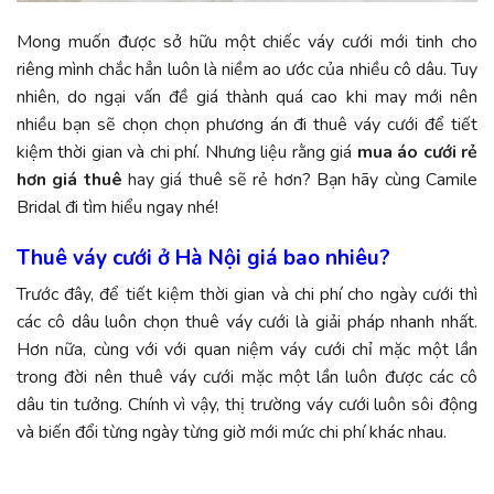
Mong muốn được sở hữu một chiếc váy cưới mới tinh cho
riêng mình chắc hẳn luôn là niềm ao ước của nhiều cô dâu. Tuy
nhiên, do ngại vấn đề giá thành quá cao khi may mới nên
nhiều bạn sẽ chọn chọn phương án đi thuê váy cưới để tiết
kiệm thời gian và chi phí. Nhưng liệu rằng g
iá
mua áo cưới rẻ
hơn giá thuê
hay giá th
uê sẽ rẻ hơn? Bạn hãy cùng Camile
Bridal đi tìm hiểu ngay nhé!
Thuê váy cưới ở Hà Nội giá bao nhiêu?
Trước đây, để tiết kiệm thời gian và chi phí cho ngày cưới thì
các cô dâu luôn chọn thuê váy cưới là giải pháp nhanh nhất.
Hơn nữa, cùng với với quan niệm váy cưới chỉ mặc một lần
trong đời nên thuê váy cưới mặc một lần luôn được các cô
dâu tin tưởng. Chính vì vậy, thị trường váy cưới luôn sôi động
và biến đổi từng ngày từng giờ mới mức chi phí khác nhau.