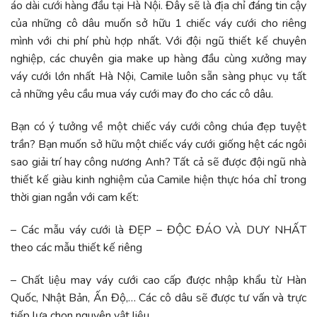
áo dài cưới hàng đầu tại H
à Nội. Đây sẽ là địa chỉ đáng tin cậy
của những cô dâu muốn sở hữu 1 chiếc váy cưới cho riêng
mình với chi phí phù hợp nhất. Với đội ngũ thiết kế chuyên
nghiệp, các chuyên gia make up hàng đầu cùng xưởng may
váy cưới lớn nhất Hà Nội, Camile luôn sẵn sàng phục vụ tất
cả những yêu cầu mua váy cưới may đo cho các cô dâu.
Bạn có ý tưởng về một chiếc váy cưới công chúa đẹp tuyệt
trần? Bạn muốn sở hữu một chiếc váy cưới giống hệt các ngôi
sao giải trí hay công nương Anh? Tất cả sẽ được đội ngũ nhà
thiết kế giàu kinh nghiệm của Camile hiện thực hóa chỉ trong
thời gian ngắn với cam kết:
– Các mẫu váy cưới là ĐẸP – ĐỘC ĐÁO VÀ DUY NHẤT
theo các mẫu thiết kế riêng
– Chất liệu may váy cưới cao cấp được nhập khẩu từ Hàn
Quốc, Nhật Bản, Ấn Độ,… Các cô dâu sẽ được tư vấn và trực
tiếp lựa chọn nguyên vật liệu.