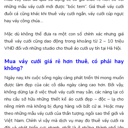
những mẫu váy cưới mới được “bóc tem”. Giá thuê váy cưới
đuôi cá cũng khác khi thuê váy cưới ngắn, váy cưới cúp ngực
hay váy công chúa…
Mặc dù không thể đưa ra một con số chính xác nhưng giá
thuê váy cưới cũng dao động trong khoảng từ 2 – 10 triệu
VNĐ đối với những studio cho thuê áo cưới uy tín tại Hà Nội.
Mua váy cưới giá rẻ hơn thuê, có phải hay
không?
Ngày nay, khi cuộc sống ngày càng phát triển thì mong muốn
được làm đẹp của các cô dâu ngày càng cao hơn. Bởi vậy,
không dừng lại ở việc thuê váy cưới may sẵn, các nàng lại có
nhu cầu sở hữu những thiết kế áo cưới đẹp – độc – lạ cho
riêng mình mà không bị đụng hàng với bất cứ ai. Hoặc may
theo những mẫu váy cưới của thần tượng, ngôi sao thế giới và
Việt Nam. Chính vì vậy mà dịch vụ may đo thuê váy cưới ra
đời và phát triển cực nhanh, nhất là ở những thành phố lớn