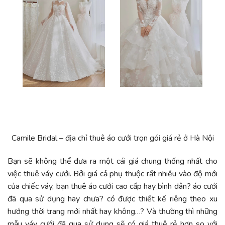
Camile Bridal – địa chỉ
thuê áo cưới trọn gói giá rẻ ở Hà Nội
Bạn sẽ không thể đưa ra một cái giá chung thống nhất cho
việc thuê váy cưới. Bởi giá cả phụ thuộc rất nhiều vào độ mới
của chiếc váy, bạn thuê áo cưới cao cấp hay bình dân? áo cưới
đã qua sử dụng hay chưa? có được thiết kế riêng theo xu
hướng thời trang mới nhất hay không…? Và thường thì những
mẫu váy cưới đã qua sử dụng sẽ có giá thuê rẻ hơn so với