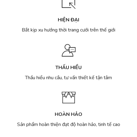
yêu
từ
cầu
Camile
đẹp
Bridal
và
HIỆN ĐẠI
độc
nhất
Bắt kịp xu hướng thời trang cưới trên thế giới
Hà
Nội
THẤU HIỂU
Thấu hiểu nhu cầu, tư vấn thiết kế tận tâm
HOÀN HẢO
Sản phẩm hoàn thiện đạt độ hoàn hảo, tinh tế cao