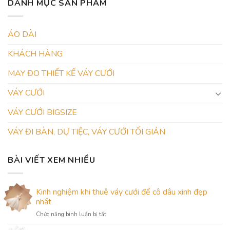
DANH MỤC SẢN PHẨM
ÁO DÀI
KHÁCH HÀNG
MAY ĐO THIẾT KẾ VÁY CƯỚI
VÁY CƯỚI
VÁY CƯỚI BIGSIZE
VÁY ĐI BÀN, DỰ TIỆC, VÁY CƯỚI TỐI GIẢN
BÀI VIẾT XEM NHIỀU
Kinh nghiệm khi thuê váy cưới để cô dâu xinh đẹp
nhất
ở
Chức năng bình luận bị tắt
Kinh