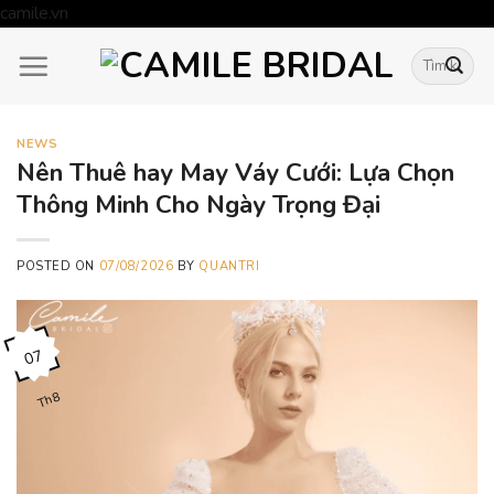
Skip
camile.vn
to
Tìm
content
kiếm:
NEWS
Nên Thuê hay May Váy Cưới: Lựa Chọn
Thông Minh Cho Ngày Trọng Đại
POSTED ON
07/08/2026
BY
QUANTRI
07
Th8