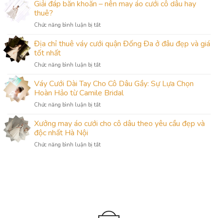
nghiệm
Giải đáp băn khoăn – nên may áo cưới cô dâu hay
khi
thuê?
thuê
ở
Chức năng bình luận bị tắt
váy
Giải
cưới
đáp
Địa chỉ thuê váy cưới quận Đống Đa ở đâu đẹp và giá
để
băn
cô
tốt nhất
khoăn
dâu
ở
Chức năng bình luận bị tắt
–
xinh
Địa
nên
đẹp
chỉ
Váy Cưới Dài Tay Cho Cô Dâu Gầy: Sự Lựa Chọn
may
nhất
thuê
áo
Hoàn Hảo từ Camile Bridal
váy
cưới
ở
Chức năng bình luận bị tắt
cưới
cô
Váy
quận
dâu
Cưới
Xưởng may áo cưới cho cô dâu theo yêu cầu đẹp và
Đống
hay
Dài
Đa
độc nhất Hà Nội
thuê?
Tay
ở
ở
Chức năng bình luận bị tắt
Cho
đâu
Xưởng
Cô
đẹp
may
Dâu
và
áo
Gầy:
giá
cưới
Sự
tốt
cho
Lựa
nhất
cô
Chọn
dâu
Hoàn
theo
Hảo