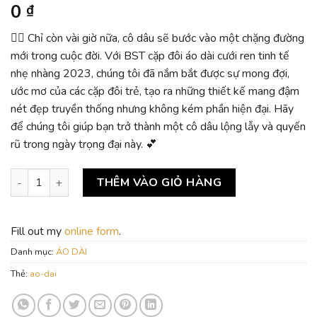
0
₫
👰‍♀️ Chỉ còn vài giờ nữa, cô dâu sẽ bước vào một chặng đường
mới trong cuộc đời. Với BST cặp đôi áo dài cưới ren tinh tế
nhẹ nhàng 2023, chúng tôi đã nắm bắt được sự mong đợi,
ước mơ của các cặp đôi trẻ, tạo ra những thiết kế mang đậm
nét đẹp truyền thống nhưng không kém phần hiện đại. Hãy
để chúng tôi giúp bạn trở thành một cô dâu lộng lẫy và quyến
rũ trong ngày trọng đại này. 💕
BST cặp đôi áo dài cưới ren tinh tế nhẹ nhàng 2023 số lượng
THÊM VÀO GIỎ HÀNG
Fill out my
online form
.
Danh mục:
ÁO DÀI
Thẻ:
ao-dai