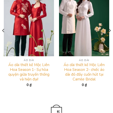
ÁO DÀI
ÁO DÀI
Áo dài thiết kế Mộc Liên
Áo dài thiết kế Mộc Liên
Hoa Season 1- Sự hòa
Hoa Season 2- chiếc áo
quyện giữa truyền thống
dài đỏ đầy cuốn hút tại
và hiện đại!
Camile Bridal
0
₫
0
₫