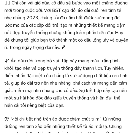
👰‍♀️ Chỉ còn vài giờ nữa, cô dâu sẽ bước vào một chặng đường
mới trong cuộc đời. Với BST cặp đôi áo dài cưới ren tinh tế
nhẹ nhàng 2023, chúng tôi đã nắm bắt được sự mong đợi,
ước mơ của các cặp đôi trẻ, tạo ra những thiết kế mang đậm
nét đẹp truyền thống nhưng không kém phần hiện đại. Hãy
để chúng tôi giúp bạn trở thành một cô dâu lộng lẫy và quyến
rũ trong ngày trọng đại này. 💕
🌿 Áo dài cưới trong bộ sưu tập này mang màu trắng tinh
khôi, tạo nên vẻ đẹp truyền thống đầy thanh lịch. Tuy nhiên,
điểm nhấn đặc biệt của chúng là sự sử dụng chất liệu ren tinh
tế, giúp áo dài trở nên nhẹ nhàng, phá cách và mang đến cảm
giác mềm mại như nhung cho cô dâu. Sự kết hợp này tạo nên
một sự hài hòa độc đáo giữa truyền thống và hiện đại, thể
hiện cái tôi riêng biệt của bạn.
🌺 Mỗi chi tiết nhỏ trên áo được chăm chút tỉ mỉ, từ những
đường ren tinh xảo đến những thiết kế tà áo mới lạ. Chúng