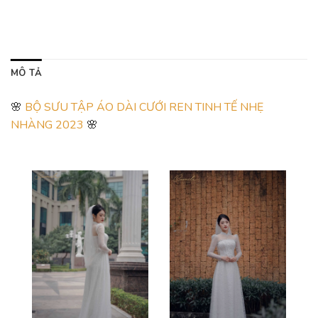
MÔ TẢ
🌸
BỘ SƯU TẬP ÁO DÀI CƯỚI REN TINH TẾ NHẸ
NHÀNG 2023
🌸