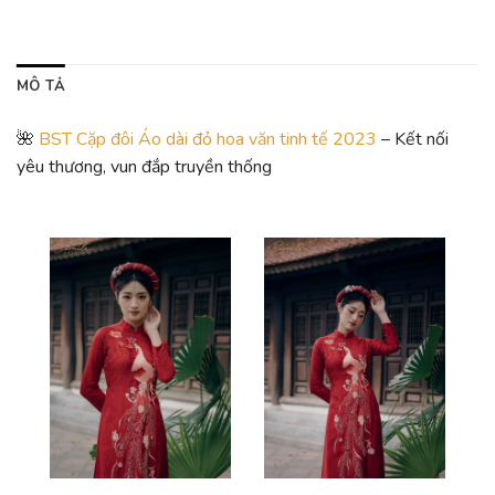
MÔ TẢ
🌺
BST Cặp đôi Áo dài đỏ hoa văn tinh tế 2023
– Kết nối
yêu thương, vun đắp truyền thống