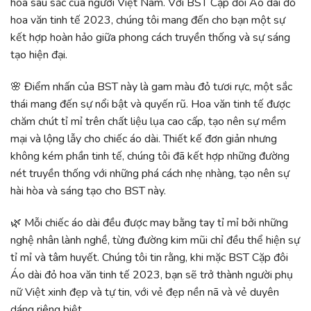
hóa sâu sắc của người Việt Nam. Với BST Cặp đôi Áo dài đỏ
hoa văn tinh tế 2023, chúng tôi mang đến cho bạn một sự
kết hợp hoàn hảo giữa phong cách truyền thống và sự sáng
tạo hiện đại.
🌸 Điểm nhấn của BST này là gam màu đỏ tươi rực, một sắc
thái mang đến sự nổi bật và quyến rũ. Hoa văn tinh tế được
chăm chút tỉ mỉ trên chất liệu lụa cao cấp, tạo nên sự mềm
mại và lộng lẫy cho chiếc áo dài. Thiết kế đơn giản nhưng
không kém phần tinh tế, chúng tôi đã kết hợp những đường
nét truyền thống với những phá cách nhẹ nhàng, tạo nên sự
hài hòa và sáng tạo cho BST này.
🌿 Mỗi chiếc áo dài đều được may bằng tay tỉ mỉ bởi những
nghệ nhân lành nghề, từng đường kim mũi chỉ đều thể hiện sự
tỉ mỉ và tâm huyết. Chúng tôi tin rằng, khi mặc BST Cặp đôi
Áo dài đỏ hoa văn tinh tế 2023, bạn sẽ trở thành người phụ
nữ Việt xinh đẹp và tự tin, với vẻ đẹp nền nã và vẻ duyên
dáng riêng biệt.