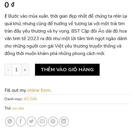
0
₫
💃 Bước vào mùa xuân, thời gian đẹp nhất để chúng ta nhìn lại
quá khứ, nhưng cũng để hướng về tương lai với một trái tim
tràn đầy yêu thương và hy vọng. BST Cặp đôi Áo dài đỏ hoa
văn tinh tế 2023 ra đời như một lời tâm tình ngọt ngào dành
cho những người con gái Việt yêu thương truyền thống và
đồng thời muốn khám phá những phong cách mới.
BST cặp đôi áo dài đỏ hoa văn tinh tế 2023 số lượng
THÊM VÀO GIỎ HÀNG
Fill out my
online form
.
Danh mục:
ÁO DÀI
Thẻ:
ao-dai