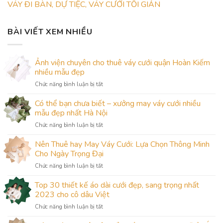
VÁY ĐI BÀN, DỰ TIỆC, VÁY CƯỚI TỐI GIẢN
BÀI VIẾT XEM NHIỀU
Ảnh viện chuyên cho thuê váy cưới quận Hoàn Kiếm
nhiều mẫu đẹp
ở
Chức năng bình luận bị tắt
Ảnh
viện
Có thể bạn chưa biết – xưởng may váy cưới nhiều
chuyên
mẫu đẹp nhất Hà Nội
cho
ở
Chức năng bình luận bị tắt
thuê
Có
váy
thể
Nên Thuê hay May Váy Cưới: Lựa Chọn Thông Minh
cưới
bạn
quận
Cho Ngày Trọng Đại
chưa
Hoàn
ở
Chức năng bình luận bị tắt
biết
Kiếm
Nên
–
nhiều
Thuê
Top 30 thiết kế áo dài cưới đẹp, sang trọng nhất
xưởng
mẫu
hay
may
2023 cho cô dâu Việt
đẹp
May
váy
ở
Chức năng bình luận bị tắt
Váy
cưới
Top
Cưới:
nhiều