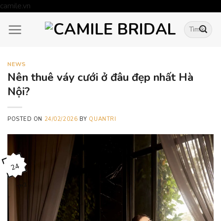
Skip
camile.vn
to
Tìm
content
kiếm:
NEWS
Nên thuê váy cưới ở đâu đẹp nhất Hà
Nội?
POSTED ON
24/02/2026
BY
QUANTRI
24
Th2