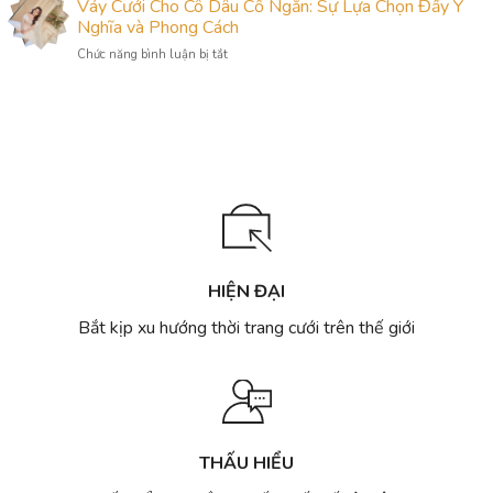
30
Váy Cưới Cho Cô Dâu Cổ Ngắn: Sự Lựa Chọn Đầy Ý
Lựa
mẫu
thiết
Chọn
Nghĩa và Phong Cách
đẹp
kế
Thông
nhất
ở
Chức năng bình luận bị tắt
áo
Minh
Hà
Váy
dài
Cho
Nội
Cưới
cưới
Ngày
Cho
đẹp,
Trọng
Cô
sang
Đại
Dâu
trọng
Cổ
nhất
Ngắn:
2023
Sự
cho
Lựa
cô
Chọn
dâu
Đầy
Việt
Ý
HIỆN ĐẠI
Nghĩa
và
Bắt kịp xu hướng thời trang cưới trên thế giới
Phong
Cách
THẤU HIỂU