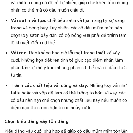
và chiffon cũng có độ rủ tự nhiên, giúp che khéo léo những
phần cơ thể mà cô dâu muốn giấu đi.
Vải satin và lụa:
Chất liệu satin và lụa mang lại sự sang
trọng và bóng bẩy. Tuy nhiên, các cô dâu mũm mĩm nên
chọn loại satin dày dặn, có độ bóng vừa phải để tránh làm
lộ khuyết điểm cơ thể.
Vải ren:
Ren không bao giờ lỗi mốt trong thiết kế váy
cưới. Những họa tiết ren tinh tế giúp tạo điểm nhấn, làm
phân tán sự chú ý khỏi những phần cơ thể mà cô dâu chưa
tự tin.
Tránh các chất liệu vải cứng và dày:
Những loại vải như
tafta hoặc vải xốp dễ làm cơ thể trông to hơn. Vì vậy, các
cô dâu nên hạn chế chọn những chất liệu này nếu muốn có
diện mạo thon gọn hơn trong ngày cưới.
Chọn kiểu dáng váy tôn dáng
Kiểu dáng váy cưới phù hợp sẽ giúp cô dâu mũm mĩm tôn lên