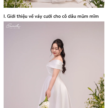
I. Giới thiệu về váy cưới cho cô dâu mũm mĩm