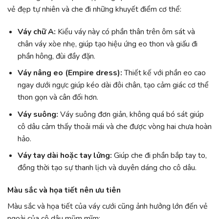
vẻ đẹp tự nhiên và che đi những khuyết điểm cơ thể:
Váy chữ A:
Kiểu váy này có phần thân trên ôm sát và
chân váy xòe nhẹ, giúp tạo hiệu ứng eo thon và giấu đi
phần hông, đùi đầy đặn.
Váy nâng eo (Empire dress):
Thiết kế với phần eo cao
ngay dưới ngực giúp kéo dài đôi chân, tạo cảm giác cơ thể
thon gọn và cân đối hơn.
Váy suông:
Váy suông đơn giản, không quá bó sát giúp
cô dâu cảm thấy thoải mái và che được vòng hai chưa hoàn
hảo.
Váy tay dài hoặc tay lửng:
Giúp che đi phần bắp tay to,
đồng thời tạo sự thanh lịch và duyên dáng cho cô dâu.
Màu sắc và họa tiết nên ưu tiên
Màu sắc và họa tiết của váy cưới cũng ảnh hưởng lớn đến vẻ
ngoài của cô dâu mũm mĩm: