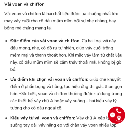
Vải voan và chiffon
Vải voan và chiffon là hai chất liệu được ưa chuộng nhất khi
may váy cưới cho cô dâu mũm mĩm bởi sự nhẹ nhàng, bay
bổng mà chúng mang lại.
Đặc điểm của vải voan và chiffon:
Cả hai loại vải này
đều mỏng, nhẹ, có độ rủ tự nhiên, giúp váy cưới trông
mềm mại và thanh thoát hơn. Khi mặc váy làm từ chất liệu
này, cô dâu mũm mĩm sẽ cảm thấy thoải mái, không bị gò
bó.
Ưu điểm khi chọn vải voan và chiffon:
Giúp che khuyết
điểm ở phần bụng và hông, tạo hiệu ứng thị giác thon gọn
hơn. Đặc biệt, voan và chiffon thường được sử dụng trong
các thiết kế váy chữ A hoặc váy suông – hai kiểu váy lý
tưởng cho cô dâu ngoại cỡ.
Kiểu váy từ vải voan và chiffon:
Váy chữ A xếp ly, váy
suông tay dài, váy nâng eo với chân váy voan nhiều lớp.