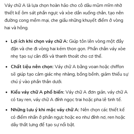
Váy chữ A là lựa chọn hoàn hảo cho cô dâu mũm mĩm nhờ
thiết kế ôm sát phần ngực và xòe dần xuống chân, tạo nên
đường cong mềm mại, che giấu những khuyết điểm ở vòng
hai và hông.
Lợi ích khi chọn váy chữ A:
Giúp tôn lên vòng một đầy
đặn và che đi vòng hai kém thon gọn. Phần chân váy xòe
nhẹ tạo sự cân đối và thanh thoát cho cơ thể.
Chất liệu nên chọn:
Váy chữ A bằng voan hoặc chiffon
sẽ giúp tạo cảm giác nhẹ nhàng, bồng bềnh, giảm thiểu sự
chú ý vào phần thân dưới.
Kiểu váy chữ A phổ biến:
Váy chữ A đơn giản, váy chữ A
có tay ren, váy chữ A đính ngọc trai hoặc pha lê tinh tế.
Những lưu ý khi mặc váy chữ A:
Nên chọn các thiết kế
có điểm nhấn ở phần ngực hoặc eo như đính nơ, ren hoặc
dây thắt lưng để tạo sự nổi bật.