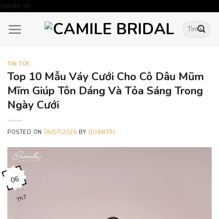
Skip
camile.vn
to
Tìm
content
kiếm:
TIN TỨC
Top 10 Mẫu Váy Cưới Cho Cô Dâu Mũm
Mĩm Giúp Tôn Dáng Và Tỏa Sáng Trong
Ngày Cưới
POSTED ON
06/07/2026
BY
QUANTRI
06
Th7