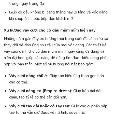
trong ngày trọng đại.
Giúp cô dâu không bị căng thẳng hay lo lắng về vóc dáng
khi chụp ảnh hoặc tiếp đón khách mời.
Xu hướng váy cưới cho cô dâu mũm mĩm hiện nay
Những năm gần đây, xu hướng thời trang cưới đã có nhiều sự
thay đổi để đáp ứng nhu cầu của mọi vóc dáng. Các thiết kế
váy cưới dành cho cô dâu mũm mĩm ngày càng đa dạng và
hiện đại hơn, giúp các nàng dễ dàng tìm được kiểu dáng phù
hợp với bản thân. Một số xu hướng nổi bật bao gồm:
Váy cưới dáng chữ A:
Giúp tạo hiệu ứng thon gọn hơn
cho cơ thể.
Váy cưới nâng eo (Empire dress):
Giúp kéo dài đôi
chân, tạo tỷ lệ cơ thể cân đối hơn.
Váy cưới tay dài hoặc có tay ren:
Giúp che đi phần bắp
tay to mà vẫn giữ được vẻ nữ tính, quyến rũ.