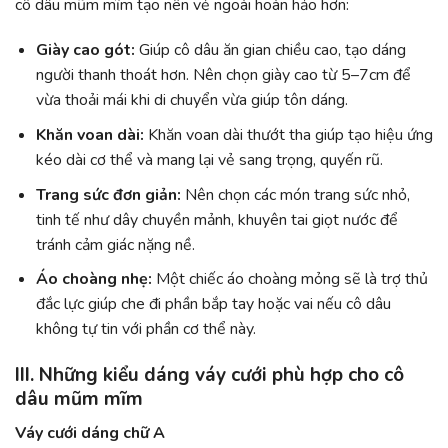
cô dâu mũm mĩm tạo nên vẻ ngoài hoàn hảo hơn:
Giày cao gót:
Giúp cô dâu ăn gian chiều cao, tạo dáng
người thanh thoát hơn. Nên chọn giày cao từ 5–7cm để
vừa thoải mái khi di chuyển vừa giúp tôn dáng.
Khăn voan dài:
Khăn voan dài thướt tha giúp tạo hiệu ứng
kéo dài cơ thể và mang lại vẻ sang trọng, quyến rũ.
Trang sức đơn giản:
Nên chọn các món trang sức nhỏ,
tinh tế như dây chuyền mảnh, khuyên tai giọt nước để
tránh cảm giác nặng nề.
Áo choàng nhẹ:
Một chiếc áo choàng mỏng sẽ là trợ thủ
đắc lực giúp che đi phần bắp tay hoặc vai nếu cô dâu
không tự tin với phần cơ thể này.
III. Những kiểu dáng váy cưới phù hợp cho cô
dâu mũm mĩm
Váy cưới dáng chữ A