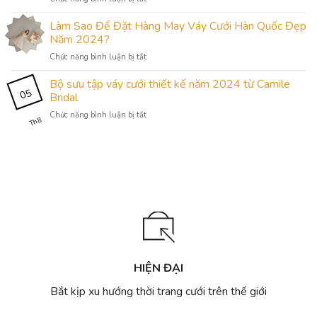
Dâu
trọng
Những
Cổ
nhất
sai
Làm Sao Để Đặt Hàng May Váy Cưới Hàn Quốc Đẹp
Ngắn:
2023
lầm
Sự
Năm 2024?
cho
cần
Lựa
cô
ở
Chức năng bình luận bị tắt
tránh
Chọn
dâu
Làm
khi
Đầy
Việt
Sao
Bộ sưu tập váy cưới thiết kế năm 2024 từ Camile
thuê
Ý
05
Để
váy
Bridal
Nghĩa
Đặt
cưới
và
ở
Chức năng bình luận bị tắt
Hàng
huyện
Th8
Phong
Bộ
May
Sóc
Cách
sưu
Váy
Sơn
tập
Cưới
váy
Hàn
cưới
Quốc
thiết
Đẹp
kế
Năm
năm
2024?
2024
từ
Camile
Bridal
HIỆN ĐẠI
Bắt kịp xu hướng thời trang cưới trên thế giới