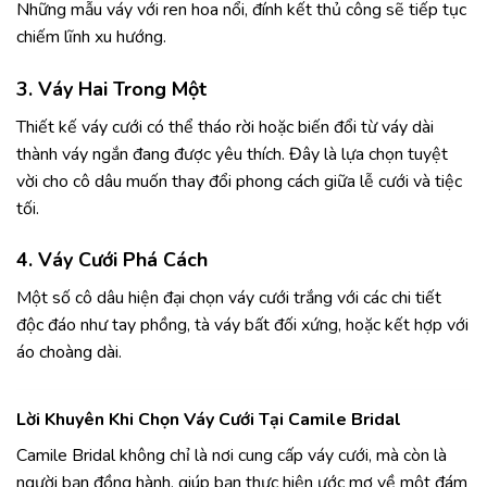
Những mẫu váy với ren hoa nổi, đính kết thủ công sẽ tiếp tục
chiếm lĩnh xu hướng.
3. Váy Hai Trong Một
Thiết kế váy cưới có thể tháo rời hoặc biến đổi từ váy dài
thành váy ngắn đang được yêu thích. Đây là lựa chọn tuyệt
vời cho cô dâu muốn thay đổi phong cách giữa lễ cưới và tiệc
tối.
4. Váy Cưới Phá Cách
Một số cô dâu hiện đại chọn váy cưới trắng với các chi tiết
độc đáo như tay phồng, tà váy bất đối xứng, hoặc kết hợp với
áo choàng dài.
Lời Khuyên Khi Chọn Váy Cưới Tại Camile Bridal
Camile Bridal không chỉ là nơi cung cấp váy cưới, mà còn là
người bạn đồng hành, giúp bạn thực hiện ước mơ về một đám