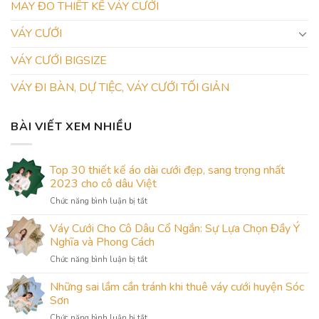
MAY ĐO THIẾT KẾ VÁY CƯỚI
VÁY CƯỚI
VÁY CƯỚI BIGSIZE
VÁY ĐI BÀN, DỰ TIỆC, VÁY CƯỚI TỐI GIẢN
BÀI VIẾT XEM NHIỀU
Top 30 thiết kế áo dài cưới đẹp, sang trọng nhất
2023 cho cô dâu Việt
ở
Chức năng bình luận bị tắt
Top
30
Váy Cưới Cho Cô Dâu Cổ Ngắn: Sự Lựa Chọn Đầy Ý
thiết
Nghĩa và Phong Cách
kế
ở
Chức năng bình luận bị tắt
áo
Váy
dài
Cưới
Những sai lầm cần tránh khi thuê váy cưới huyện Sóc
cưới
Cho
đẹp,
Sơn
Cô
sang
ở
Chức năng bình luận bị tắt