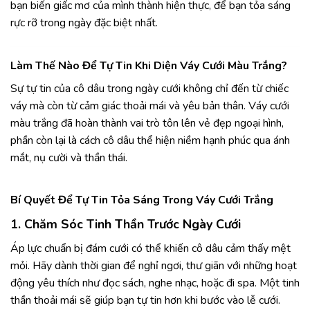
bạn biến giấc mơ của mình thành hiện thực, để bạn tỏa sáng
rực rỡ trong ngày đặc biệt nhất.
Làm Thế Nào Để Tự Tin Khi Diện Váy Cưới Màu Trắng?
Sự tự tin của cô dâu trong ngày cưới không chỉ đến từ chiếc
váy mà còn từ cảm giác thoải mái và yêu bản thân. Váy cưới
màu trắng đã hoàn thành vai trò tôn lên vẻ đẹp ngoại hình,
phần còn lại là cách cô dâu thể hiện niềm hạnh phúc qua ánh
mắt, nụ cười và thần thái.
Bí Quyết Để Tự Tin Tỏa Sáng Trong Váy Cưới Trắng
1. Chăm Sóc Tinh Thần Trước Ngày Cưới
Áp lực chuẩn bị đám cưới có thể khiến cô dâu cảm thấy mệt
mỏi. Hãy dành thời gian để nghỉ ngơi, thư giãn với những hoạt
động yêu thích như đọc sách, nghe nhạc, hoặc đi spa. Một tinh
thần thoải mái sẽ giúp bạn tự tin hơn khi bước vào lễ cưới.