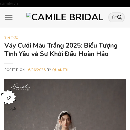
Skip
camile.vn
to
Tìm
content
kiếm:
TIN TỨC
Váy Cưới Màu Trắng 2025: Biểu Tượng
Tình Yêu và Sự Khởi Đầu Hoàn Hảo
POSTED ON
16/06/2026
BY
QUANTRI
16
Th6