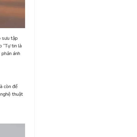
ộ sưu tập
 “Tự tin là
ơ phản ánh
mà còn để
 nghệ thuật