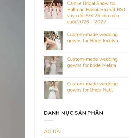
Camile Bridal Show tại
Pullman Hanoi: Ra mắt BST
váy cưới S/S’26 cho mùa
cưới 2026 – 2027
Custom-made wedding
gowns for Bride Jocelyn
Custom-made wedding
gowns for bride Melina
Custom-made wedding
gowns for Bride Natili
DANH MỤC SẢN PHẨM
ÁO DÀI